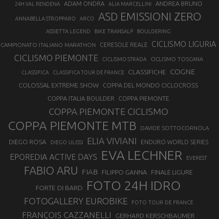
ANDREA BRUNO
ADAM ONDRA
24H VAL RENDENA
ALIA MARCELLINI
ASD EMISSIONI ZERO
ANNABELLA STROPPARO
ARCO
ASSIETTA LEGEND
BIKE TRANSALP
BOULDERING
CICLISMO LIGURIA
CAMPIONATO ITALIANO MARATHON
CERESOLE REALE
CICLISMO PIEMONTE
CICLISMO TOSCANA
CICLISMO STRADA
COGNE
CLASSIFICHE
CLASSIFICA
CLASSIFICA TOUR DE FRANCE
COLOSSAL EXTREME SHOW
COPPA DEL MONDO CICLOCROSS
COPPA ITALIA BOULDER
COPPA PIEMONTE
COPPA PIEMONTE CICLISMO
COPPA PIEMONTE MTB
DAVIDE SOTTOCORNOLA
ELIA VIVIANI
DIEGO ROSA
ENDURO WORLD SERIES
DIEGO ULISSI
EVA LECHNER
EPOREDIA ACTIVE DAYS
EVEREST
FABIO ARU
FIAB
FILIPPO GANNA
FINALE LIGURE
FOTO 24H IDRO
FORTE DI BARD
FOTOGALLERY EUROBIKE
FOTO TOUR DE FRANCE
FRANÇOIS CAZZANELLI
GERHARD KERSCHBAUMER