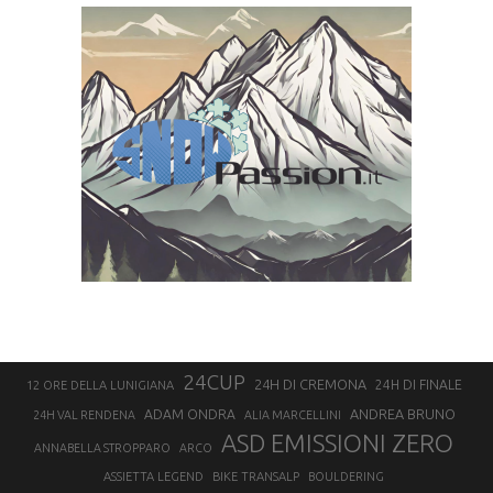
24CUP
24H DI CREMONA
24H DI FINALE
12 ORE DELLA LUNIGIANA
ANDREA BRUNO
ADAM ONDRA
24H VAL RENDENA
ALIA MARCELLINI
ASD EMISSIONI ZERO
ANNABELLA STROPPARO
ARCO
ASSIETTA LEGEND
BIKE TRANSALP
BOULDERING