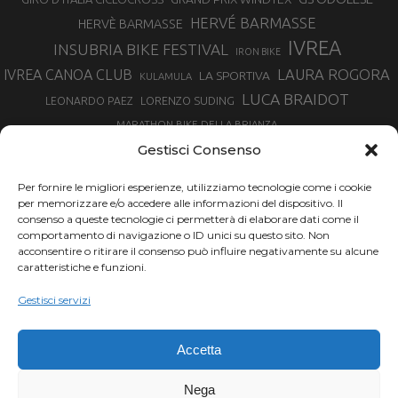
HERVÉ BARMASSE
HERVÈ BARMASSE
IVREA
INSUBRIA BIKE FESTIVAL
IRON BIKE
LAURA ROGORA
IVREA CANOA CLUB
LA SPORTIVA
KULAMULA
LUCA BRAIDOT
LORENZO SUDING
LEONARDO PAEZ
MARATHON BIKE DELLA BRIANZA
MARCO AURELIO FONTANA
Gestisci Consenso
MARTINA BERTA
MARCO COSTA
MARCO CAMANDONA
Per fornire le migliori esperienze, utilizziamo tecnologie come i cookie
MARTINO FRUET
MATHIEU VAN DER POEL
per memorizzare e/o accedere alle informazioni del dispositivo. Il
MATTEO TRENTIN
MIKE FELDERER
consenso a queste tecnologie ci permetterà di elaborare dati come il
MIRKO CELESTINO
NIBALI
NINO SCHURTER
comportamento di navigazione o ID unici su questo sito. Non
PARCO NAZIONALE GRAN PARADISO
acconsentire o ritirare il consenso può influire negativamente su alcune
PROMENADO BIKE
caratteristiche e funzioni.
SAM HILL
SANDRA MAIRHOFER
RAMPIGNADO
RACING TEAM DAYCO
STEFANO GHISOLFI
Gestisci servizi
SONNY COLBRELLI
SIMONE MORO
SUPERENDURO MTB
TIRRENO-ADRIATICO
TOUR DE FRANCE
Accetta
TRENTINO MTB
TRIATHLON
VINCENZO NIBALI
VAL DI SOLE
TRIATHLON OLIMPICO
Nega