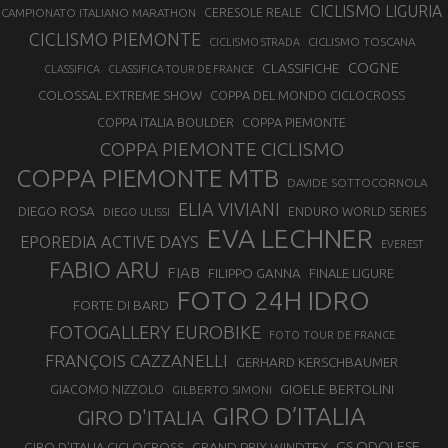
CICLISMO LIGURIA
CAMPIONATO ITALIANO MARATHON
CERESOLE REALE
CICLISMO PIEMONTE
CICLISMO TOSCANA
CICLISMO STRADA
COGNE
CLASSIFICHE
CLASSIFICA
CLASSIFICA TOUR DE FRANCE
COLOSSAL EXTREME SHOW
COPPA DEL MONDO CICLOCROSS
COPPA ITALIA BOULDER
COPPA PIEMONTE
COPPA PIEMONTE CICLISMO
COPPA PIEMONTE MTB
DAVIDE SOTTOCORNOLA
ELIA VIVIANI
DIEGO ROSA
ENDURO WORLD SERIES
DIEGO ULISSI
EVA LECHNER
EPOREDIA ACTIVE DAYS
EVEREST
FABIO ARU
FIAB
FILIPPO GANNA
FINALE LIGURE
FOTO 24H IDRO
FORTE DI BARD
FOTOGALLERY EUROBIKE
FOTO TOUR DE FRANCE
FRANÇOIS CAZZANELLI
GERHARD KERSCHBAUMER
GIOELE BERTOLINI
GIACOMO NIZZOLO
GILBERTO SIMONI
GIRO D’ITALIA
GIRO D'ITALIA
GS ODOLESE
GRAND PRIX WINDTEX
GIRO D’ITALIA CICLOCROSS