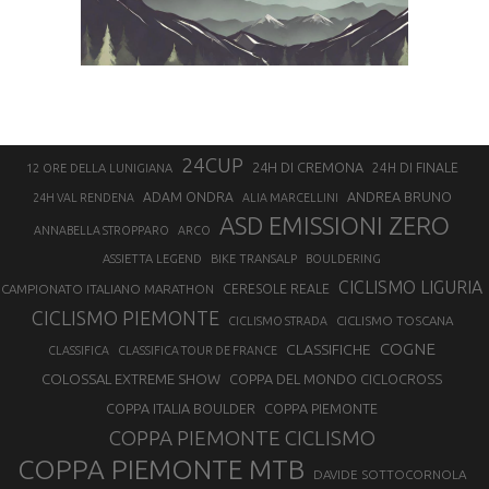
24CUP
24H DI CREMONA
24H DI FINALE
12 ORE DELLA LUNIGIANA
ANDREA BRUNO
ADAM ONDRA
24H VAL RENDENA
ALIA MARCELLINI
ASD EMISSIONI ZERO
ANNABELLA STROPPARO
ARCO
ASSIETTA LEGEND
BIKE TRANSALP
BOULDERING
CICLISMO LIGURIA
CAMPIONATO ITALIANO MARATHON
CERESOLE REALE
CICLISMO PIEMONTE
CICLISMO TOSCANA
CICLISMO STRADA
COGNE
CLASSIFICHE
CLASSIFICA
CLASSIFICA TOUR DE FRANCE
COLOSSAL EXTREME SHOW
COPPA DEL MONDO CICLOCROSS
COPPA ITALIA BOULDER
COPPA PIEMONTE
COPPA PIEMONTE CICLISMO
COPPA PIEMONTE MTB
DAVIDE SOTTOCORNOLA