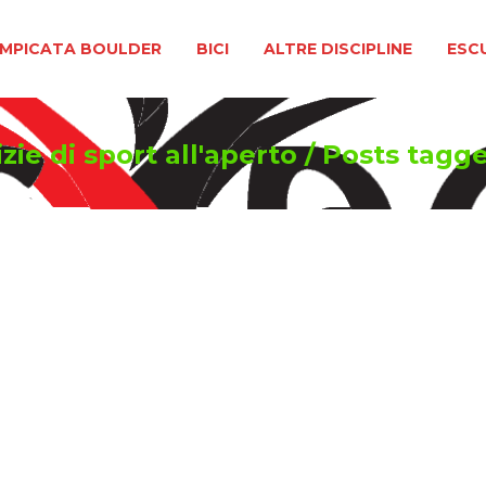
BOULDER
BICI
ALTRE DISCIPLINE
ESCURSIONIS
MPICATA BOULDER
BICI
ALTRE DISCIPLINE
ESC
ie di sport all'aperto
/
Posts tagg