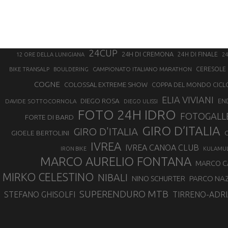
24CUP
24H DI CREMONA
24H DI FINALE
12 ORE DELLA LUNIGIANA
24
CAMPIONATO ITALIANO MARATHON
CERESOLE 
BIKE TRANSALP
BOULDERING
COGNE
COLOSSAL EXTREME SHOW
COPPA DEL MONDO CICL
ELIA VIVIANI
DIEGO ROSA
DAVIDE SOTTOCORNOLA
EN
DIEGO ULISSI
FOTO 24H IDRO
FOTOGALL
FORTE DI BARD
GIRO D’ITALIA
GIRO D'ITALIA
GIOELE BERTOLINI
G
IVREA
IVREA CANOA CLUB
IRON BIKE
KULAMU
MARCO AURELIO FONTANA
MARCO 
MIRKO CELESTINO
NIBALI
NINO SCHURTER
PARCO NAZ
SUPERENDURO MTB
STEFANO GHISOLFI
TIRRENO-ADRI