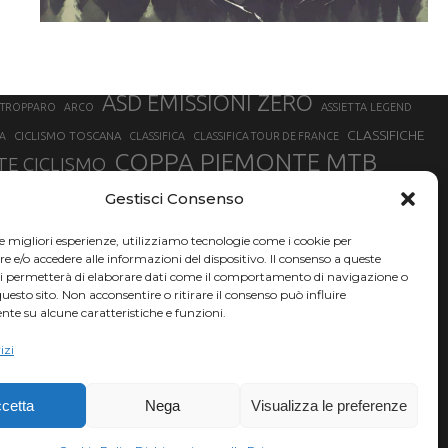
ASD EMISSIONI ZERO
STROPPARO
ARCO
ASSIETTA LEGEND
CLASSIFICHE
CICLISMO TOSCANA
A
CLASSIFICA
CLASSIFICA TOUR DE FRANCE
COPPA PIEMONTE MTB
E CICLISMO
NER
FABIO ARU
Gestisci Consenso
FIAB
FILIPPO GANNA
FINALE LIGURE
EVEREST
GERHARD KERSCHBAUMER
GIACOMO NIZZOLO
GILBERTO SIMONI
le migliori esperienze, utilizziamo tecnologie come i cookie per
HERVÉ BARMASSE
INSUBRIA BIKE FESTIVAL
e/o accedere alle informazioni del dispositivo. Il consenso a queste
BARMASSE
ci permetterà di elaborare dati come il comportamento di navigazione o
LUCA BRAIDOT
G
MARATHON BIKE DELLA BRIANZA
questo sito. Non acconsentire o ritirare il consenso può influire
te su alcune caratteristiche e funzioni.
RUET
MATHIEU VAN DER POEL
MATTEO TRENTIN
MIKE FELDERER
izi
SAM HILL
SANDRA MAIRHOFER
SONNY COLBRELLI
NADO
SIMONE MORO
VINCENZO NIBALI
VAL DI SOLE
TRIATHLON OLIMPICO
THLON
cetta
Nega
Visualizza le preferenze