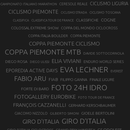
CICLISMO LIGURIA
CAMPIONATO ITALIANO MARATHON
CERESOLE REALE
CICLISMO PIEMONTE
CICLISMO TOSCANA
CICLISMO STRADA
COGNE
CLASSIFICHE
CLASSIFICA
CLASSIFICA TOUR DE FRANCE
COLOSSAL EXTREME SHOW
COPPA DEL MONDO CICLOCROSS
COPPA ITALIA BOULDER
COPPA PIEMONTE
COPPA PIEMONTE CICLISMO
COPPA PIEMONTE MTB
DAVIDE SOTTOCORNOLA
ELIA VIVIANI
DIEGO ROSA
ENDURO WORLD SERIES
DIEGO ULISSI
EVA LECHNER
EPOREDIA ACTIVE DAYS
EVEREST
FABIO ARU
FIAB
FILIPPO GANNA
FINALE LIGURE
FOTO 24H IDRO
FORTE DI BARD
FOTOGALLERY EUROBIKE
FOTO TOUR DE FRANCE
FRANÇOIS CAZZANELLI
GERHARD KERSCHBAUMER
GIOELE BERTOLINI
GIACOMO NIZZOLO
GILBERTO SIMONI
GIRO D’ITALIA
GIRO D'ITALIA
GS ODOLESE