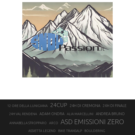
24CUP
24H DI CREMONA
24H DI FINALE
12 ORE DELLA LUNIGIANA
ANDREA BRUNO
ADAM ONDRA
24H VAL RENDENA
ALIA MARCELLINI
ASD EMISSIONI ZERO
ANNABELLA STROPPARO
ARCO
ASSIETTA LEGEND
BIKE TRANSALP
BOULDERING