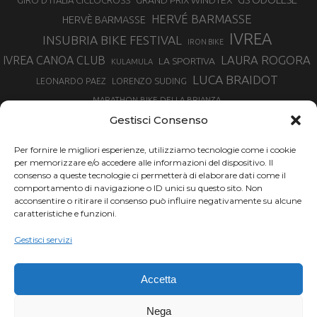
GRAND PRIX WINDTEX
GIRO D’ITALIA CICLOCROSS
HERVÉ BARMASSE
HERVÈ BARMASSE
IVREA
INSUBRIA BIKE FESTIVAL
IRON BIKE
LAURA ROGORA
IVREA CANOA CLUB
LA SPORTIVA
KULAMULA
LUCA BRAIDOT
LORENZO SUDING
LEONARDO PAEZ
MARATHON BIKE DELLA BRIANZA
MARCO AURELIO FONTANA
Gestisci Consenso
MARTINA BERTA
MARCO COSTA
MARCO CAMANDONA
Per fornire le migliori esperienze, utilizziamo tecnologie come i cookie
MARTINO FRUET
MATHIEU VAN DER POEL
per memorizzare e/o accedere alle informazioni del dispositivo. Il
MATTEO TRENTIN
MIKE FELDERER
consenso a queste tecnologie ci permetterà di elaborare dati come il
MIRKO CELESTINO
NIBALI
NINO SCHURTER
comportamento di navigazione o ID unici su questo sito. Non
PARCO NAZIONALE GRAN PARADISO
acconsentire o ritirare il consenso può influire negativamente su alcune
PROMENADO BIKE
caratteristiche e funzioni.
SAM HILL
SANDRA MAIRHOFER
RAMPIGNADO
RACING TEAM DAYCO
STEFANO GHISOLFI
Gestisci servizi
SONNY COLBRELLI
SIMONE MORO
SUPERENDURO MTB
TIRRENO-ADRIATICO
TOUR DE FRANCE
Accetta
TRENTINO MTB
TRIATHLON
VINCENZO NIBALI
VAL DI SOLE
TRIATHLON OLIMPICO
Nega