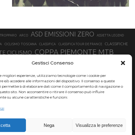
ASD EMISSIONI ZERO
STROPPARO
ARCO
ASSIETTA LEGEND
CLASSIFICHE
CICLISMO TOSCANA
A
CLASSIFICA
CLASSIFICA TOUR DE FRANCE
COPPA PIEMONTE MTB
E CICLISMO
NER
FABIO ARU
Gestisci Consenso
FIAB
FILIPPO GANNA
FINALE LIGURE
EVEREST
GERHARD KERSCHBAUMER
GIACOMO NIZZOLO
GILBERTO SIMONI
le migliori esperienze, utilizziamo tecnologie come i cookie per
HERVÉ BARMASSE
INSUBRIA BIKE FESTIVAL
e/o accedere alle informazioni del dispositivo. Il consenso a queste
BARMASSE
ci permetterà di elaborare dati come il comportamento di navigazione o
LUCA BRAIDOT
G
MARATHON BIKE DELLA BRIANZA
questo sito. Non acconsentire o ritirare il consenso può influire
te su alcune caratteristiche e funzioni.
RUET
MATHIEU VAN DER POEL
MATTEO TRENTIN
MIKE FELDERER
izi
SAM HILL
SANDRA MAIRHOFER
SONNY COLBRELLI
NADO
SIMONE MORO
VINCENZO NIBALI
VAL DI SOLE
TRIATHLON OLIMPICO
THLON
cetta
Nega
Visualizza le preferenze