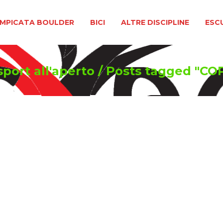
BOULDER
BICI
ALTRE DISCIPLINE
ESCURSIONIS
MPICATA BOULDER
BICI
ALTRE DISCIPLINE
ESC
sport all'aperto
/
Posts tagged "C