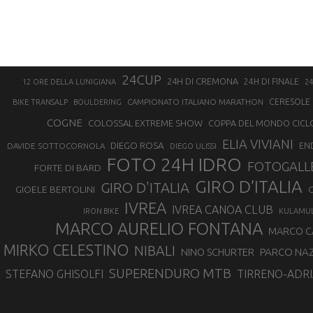
24CUP
24H DI CREMONA
24H DI FINALE
12 ORE DELLA LUNIGIANA
24
CAMPIONATO ITALIANO MARATHON
CERESOLE 
BIKE TRANSALP
BOULDERING
COGNE
COLOSSAL EXTREME SHOW
COPPA DEL MONDO CICL
ELIA VIVIANI
DIEGO ROSA
DAVIDE SOTTOCORNOLA
EN
DIEGO ULISSI
FOTO 24H IDRO
FOTOGALL
FORTE DI BARD
GIRO D’ITALIA
GIRO D'ITALIA
GIOELE BERTOLINI
G
IVREA
IVREA CANOA CLUB
IRON BIKE
KULAMU
MARCO AURELIO FONTANA
MARCO 
MIRKO CELESTINO
NIBALI
NINO SCHURTER
PARCO NAZ
SUPERENDURO MTB
STEFANO GHISOLFI
TIRRENO-ADRI