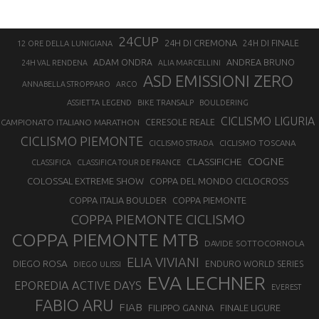
24CUP
24H DI CREMONA
24H DI FINALE
12 ORE DELLA LUNIGIANA
ANDREA BRUNO
ADAM ONDRA
24H VAL RENDENA
ALIA MARCELLINI
ASD EMISSIONI ZERO
ANNABELLA STROPPARO
ARCO
ASSIETTA LEGEND
BIKE TRANSALP
BOULDERING
CICLISMO LIGURIA
CAMPIONATO ITALIANO MARATHON
CERESOLE REALE
CICLISMO PIEMONTE
CICLISMO TOSCANA
CICLISMO STRADA
COGNE
CLASSIFICHE
CLASSIFICA
CLASSIFICA TOUR DE FRANCE
COLOSSAL EXTREME SHOW
COPPA DEL MONDO CICLOCROSS
COPPA ITALIA BOULDER
COPPA PIEMONTE
COPPA PIEMONTE CICLISMO
COPPA PIEMONTE MTB
DAVIDE SOTTOCORNOLA
ELIA VIVIANI
DIEGO ROSA
ENDURO WORLD SERIES
DIEGO ULISSI
EVA LECHNER
EPOREDIA ACTIVE DAYS
EVEREST
FABIO ARU
FIAB
FILIPPO GANNA
FINALE LIGURE