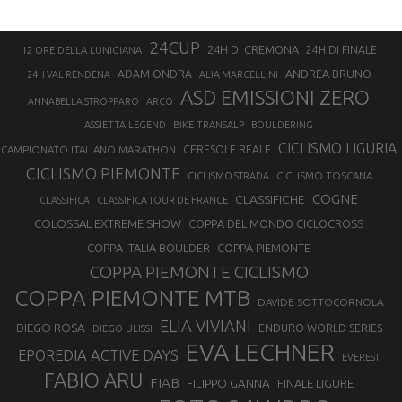
24CUP
24H DI CREMONA
24H DI FINALE
12 ORE DELLA LUNIGIANA
ANDREA BRUNO
ADAM ONDRA
24H VAL RENDENA
ALIA MARCELLINI
ASD EMISSIONI ZERO
ANNABELLA STROPPARO
ARCO
ASSIETTA LEGEND
BIKE TRANSALP
BOULDERING
CICLISMO LIGURIA
CAMPIONATO ITALIANO MARATHON
CERESOLE REALE
CICLISMO PIEMONTE
CICLISMO TOSCANA
CICLISMO STRADA
COGNE
CLASSIFICHE
CLASSIFICA
CLASSIFICA TOUR DE FRANCE
COLOSSAL EXTREME SHOW
COPPA DEL MONDO CICLOCROSS
COPPA ITALIA BOULDER
COPPA PIEMONTE
COPPA PIEMONTE CICLISMO
COPPA PIEMONTE MTB
DAVIDE SOTTOCORNOLA
ELIA VIVIANI
DIEGO ROSA
ENDURO WORLD SERIES
DIEGO ULISSI
EVA LECHNER
EPOREDIA ACTIVE DAYS
EVEREST
FABIO ARU
FIAB
FILIPPO GANNA
FINALE LIGURE