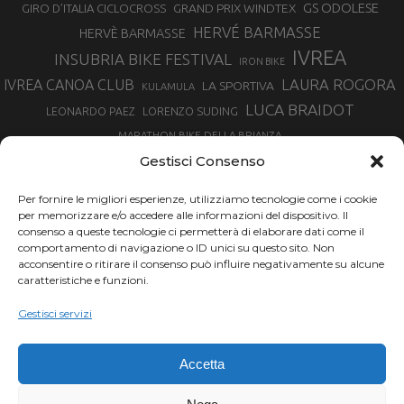
GS ODOLESE
GRAND PRIX WINDTEX
GIRO D’ITALIA CICLOCROSS
HERVÉ BARMASSE
HERVÈ BARMASSE
IVREA
INSUBRIA BIKE FESTIVAL
IRON BIKE
LAURA ROGORA
IVREA CANOA CLUB
LA SPORTIVA
KULAMULA
LUCA BRAIDOT
LORENZO SUDING
LEONARDO PAEZ
MARATHON BIKE DELLA BRIANZA
MARCO AURELIO FONTANA
Gestisci Consenso
MARTINA BERTA
MARCO COSTA
MARCO CAMANDONA
Per fornire le migliori esperienze, utilizziamo tecnologie come i cookie
MARTINO FRUET
MATHIEU VAN DER POEL
per memorizzare e/o accedere alle informazioni del dispositivo. Il
MATTEO TRENTIN
MIKE FELDERER
consenso a queste tecnologie ci permetterà di elaborare dati come il
MIRKO CELESTINO
NIBALI
NINO SCHURTER
comportamento di navigazione o ID unici su questo sito. Non
PARCO NAZIONALE GRAN PARADISO
acconsentire o ritirare il consenso può influire negativamente su alcune
PROMENADO BIKE
caratteristiche e funzioni.
SAM HILL
SANDRA MAIRHOFER
RAMPIGNADO
RACING TEAM DAYCO
STEFANO GHISOLFI
Gestisci servizi
SONNY COLBRELLI
SIMONE MORO
SUPERENDURO MTB
TIRRENO-ADRIATICO
TOUR DE FRANCE
Accetta
TRENTINO MTB
TRIATHLON
VINCENZO NIBALI
VAL DI SOLE
TRIATHLON OLIMPICO