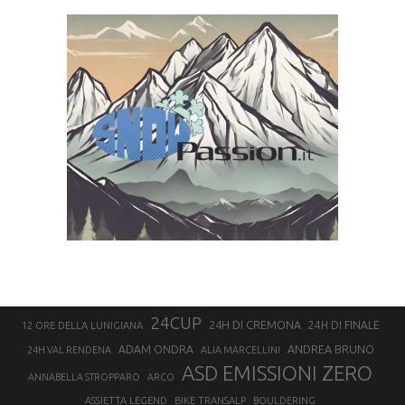
24CUP
24H DI CREMONA
24H DI FINALE
12 ORE DELLA LUNIGIANA
ANDREA BRUNO
ADAM ONDRA
24H VAL RENDENA
ALIA MARCELLINI
ASD EMISSIONI ZERO
ANNABELLA STROPPARO
ARCO
ASSIETTA LEGEND
BIKE TRANSALP
BOULDERING