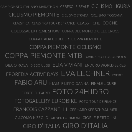
CICLISMO LIGURIA
CAMPIONATO ITALIANO MARATHON
CERESOLE REALE
CICLISMO PIEMONTE
CICLISMO TOSCANA
CICLISMO STRADA
COGNE
CLASSIFICHE
CLASSIFICA
CLASSIFICA TOUR DE FRANCE
COLOSSAL EXTREME SHOW
COPPA DEL MONDO CICLOCROSS
COPPA ITALIA BOULDER
COPPA PIEMONTE
COPPA PIEMONTE CICLISMO
COPPA PIEMONTE MTB
DAVIDE SOTTOCORNOLA
ELIA VIVIANI
DIEGO ROSA
ENDURO WORLD SERIES
DIEGO ULISSI
EVA LECHNER
EPOREDIA ACTIVE DAYS
EVEREST
FABIO ARU
FIAB
FILIPPO GANNA
FINALE LIGURE
FOTO 24H IDRO
FORTE DI BARD
FOTOGALLERY EUROBIKE
FOTO TOUR DE FRANCE
FRANÇOIS CAZZANELLI
GERHARD KERSCHBAUMER
GIOELE BERTOLINI
GIACOMO NIZZOLO
GILBERTO SIMONI
GIRO D’ITALIA
GIRO D'ITALIA