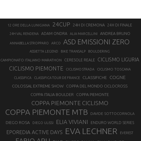
24CUP
24H DI CREMONA
24H DI FINALE
12 ORE DELLA LUNIGIANA
ANDREA BRUNO
ADAM ONDRA
24H VAL RENDENA
ALIA MARCELLINI
ASD EMISSIONI ZERO
ANNABELLA STROPPARO
ARCO
ASSIETTA LEGEND
BIKE TRANSALP
BOULDERING
CICLISMO LIGURIA
CAMPIONATO ITALIANO MARATHON
CERESOLE REALE
CICLISMO PIEMONTE
CICLISMO TOSCANA
CICLISMO STRADA
COGNE
CLASSIFICHE
CLASSIFICA
CLASSIFICA TOUR DE FRANCE
COLOSSAL EXTREME SHOW
COPPA DEL MONDO CICLOCROSS
COPPA ITALIA BOULDER
COPPA PIEMONTE
COPPA PIEMONTE CICLISMO
COPPA PIEMONTE MTB
DAVIDE SOTTOCORNOLA
ELIA VIVIANI
DIEGO ROSA
ENDURO WORLD SERIES
DIEGO ULISSI
EVA LECHNER
EPOREDIA ACTIVE DAYS
EVEREST
FABIO ARU