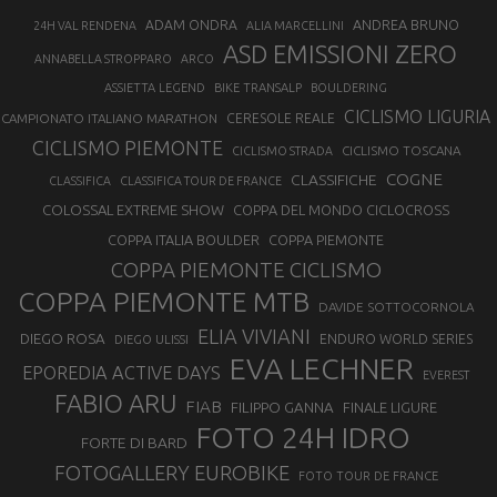
ANDREA BRUNO
ADAM ONDRA
24H VAL RENDENA
ALIA MARCELLINI
ASD EMISSIONI ZERO
ANNABELLA STROPPARO
ARCO
ASSIETTA LEGEND
BIKE TRANSALP
BOULDERING
CICLISMO LIGURIA
CAMPIONATO ITALIANO MARATHON
CERESOLE REALE
CICLISMO PIEMONTE
CICLISMO TOSCANA
CICLISMO STRADA
COGNE
CLASSIFICHE
CLASSIFICA
CLASSIFICA TOUR DE FRANCE
COLOSSAL EXTREME SHOW
COPPA DEL MONDO CICLOCROSS
COPPA ITALIA BOULDER
COPPA PIEMONTE
COPPA PIEMONTE CICLISMO
COPPA PIEMONTE MTB
DAVIDE SOTTOCORNOLA
ELIA VIVIANI
DIEGO ROSA
ENDURO WORLD SERIES
DIEGO ULISSI
EVA LECHNER
EPOREDIA ACTIVE DAYS
EVEREST
FABIO ARU
FIAB
FILIPPO GANNA
FINALE LIGURE
FOTO 24H IDRO
FORTE DI BARD
FOTOGALLERY EUROBIKE
FOTO TOUR DE FRANCE