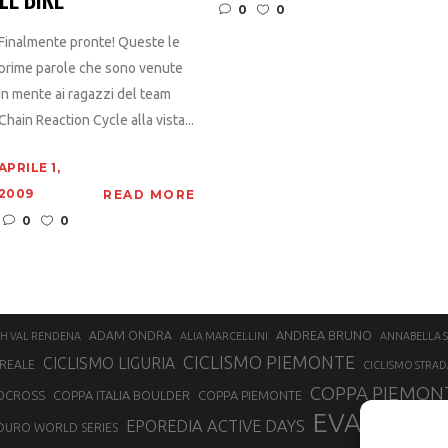
0
0
Finalmente pronte! Queste le
prime parole che sono venute
in mente ai ragazzi del team
Chain Reaction Cycle alla vista...
APRILE 1,
2009
READ MORE
0
0
ANDREA BRUNO
ADAM ONDRA
H VAL RENDENA
ALIA MARCELLINI
ANNABELLA 
CICLISMO PIEMONTE
CICLISMO LIGURIA
REALE
CICLISMO STRAD
COPPA PIEMONT
OCROSS
COPPA ITALIA BOULDER
COPPA PIEMONTE
EVA LECH
EPOREDIA ACTIVE DAYS
DURO WORLD SERIES