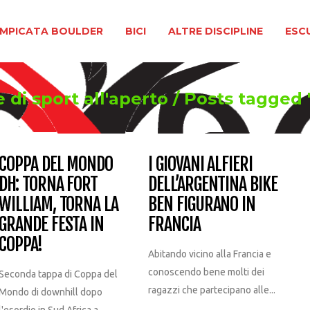
BOULDER
BICI
ALTRE DISCIPLINE
ESCURSIONIS
MPICATA BOULDER
BICI
ALTRE DISCIPLINE
ESC
 di sport all'aperto
/
Posts tagged
COPPA DEL MONDO
I GIOVANI ALFIERI
DH: TORNA FORT
DELL’ARGENTINA BIKE
WILLIAM, TORNA LA
BEN FIGURANO IN
GRANDE FESTA IN
FRANCIA
COPPA!
Abitando vicino alla Francia e
conoscendo bene molti dei
Seconda tappa di Coppa del
ragazzi che partecipano alle...
Mondo di downhill dopo