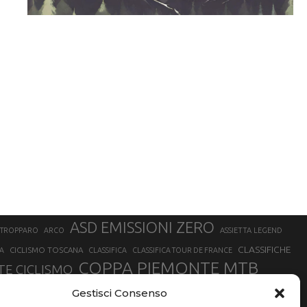
ASD EMISSIONI ZERO
STROPPARO
ARCO
ASSIETTA LEGEND
CLASSIFICHE
CICLISMO TOSCANA
A
CLASSIFICA
CLASSIFICA TOUR DE FRANCE
COPPA PIEMONTE MTB
E CICLISMO
NER
FABIO ARU
Gestisci Consenso
FIAB
FILIPPO GANNA
FINALE LIGURE
EVEREST