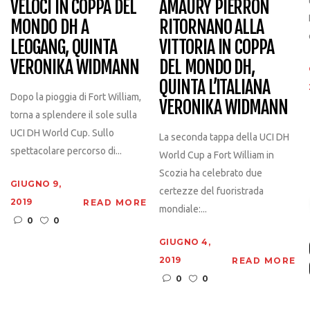
VELOCI IN COPPA DEL
AMAURY PIERRON
MONDO DH A
RITORNANO ALLA
LEOGANG, QUINTA
VITTORIA IN COPPA
VERONIKA WIDMANN
DEL MONDO DH,
QUINTA L’ITALIANA
Dopo la pioggia di Fort William,
VERONIKA WIDMANN
torna a splendere il sole sulla
UCI DH World Cup. Sullo
La seconda tappa della UCI DH
spettacolare percorso di...
World Cup a Fort William in
Scozia ha celebrato due
GIUGNO 9,
certezze del fuoristrada
2019
READ MORE
mondiale:...
0
0
GIUGNO 4,
2019
READ MORE
0
0