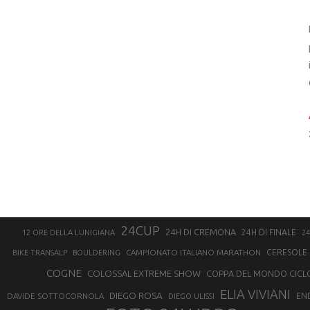
24CUP
24H DI CREMONA
24H DI FINALE
12 ORE DELLA LUNIGIANA
24
CAMPIONATO ITALIANO MARATHON
CERESOLE 
BIKE TRANSALP
BOULDERING
COGNE
COLOSSAL EXTREME SHOW
COPPA DEL MONDO CICL
ELIA VIVIANI
DIEGO ROSA
DAVIDE SOTTOCORNOLA
EN
DIEGO ULISSI