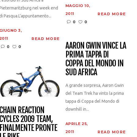
l'esordio in Sud Africa a
MAGGIO 10,
Pietermaritzburg nel week end
2011
READ MORE
di Pasqua.L'appuntamento...
0
0
GIUGNO 3,
2011
READ MORE
AARON GWIN VINCE LA
0
0
PRIMA TAPPA DI
COPPA DEL MONDO IN
SUD AFRICA
A grande sorpresa, Aaron Gwin
del Team Trek ha vinto la prima
tappa di Coppa del Mondo di
CHAIN REACTION
downhill in...
CYCLES 2009 TEAM,
APRILE 25,
FINALMENTE PRONTE
2011
READ MORE
LE BIKE