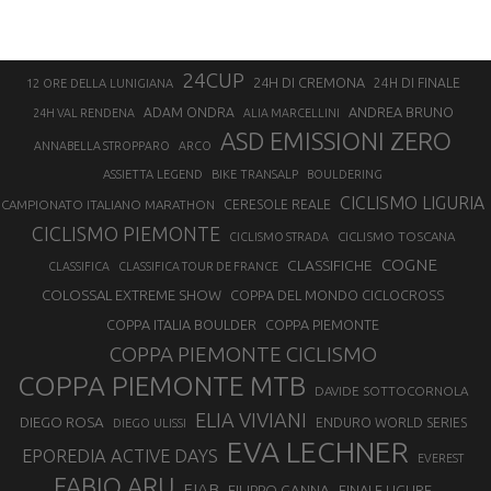
24CUP
24H DI CREMONA
24H DI FINALE
12 ORE DELLA LUNIGIANA
ANDREA BRUNO
ADAM ONDRA
24H VAL RENDENA
ALIA MARCELLINI
ASD EMISSIONI ZERO
ANNABELLA STROPPARO
ARCO
ASSIETTA LEGEND
BIKE TRANSALP
BOULDERING
CICLISMO LIGURIA
CAMPIONATO ITALIANO MARATHON
CERESOLE REALE
CICLISMO PIEMONTE
CICLISMO TOSCANA
CICLISMO STRADA
COGNE
CLASSIFICHE
CLASSIFICA
CLASSIFICA TOUR DE FRANCE
COLOSSAL EXTREME SHOW
COPPA DEL MONDO CICLOCROSS
COPPA ITALIA BOULDER
COPPA PIEMONTE
COPPA PIEMONTE CICLISMO
COPPA PIEMONTE MTB
DAVIDE SOTTOCORNOLA
ELIA VIVIANI
DIEGO ROSA
ENDURO WORLD SERIES
DIEGO ULISSI
EVA LECHNER
EPOREDIA ACTIVE DAYS
EVEREST
FABIO ARU
FIAB
FILIPPO GANNA
FINALE LIGURE