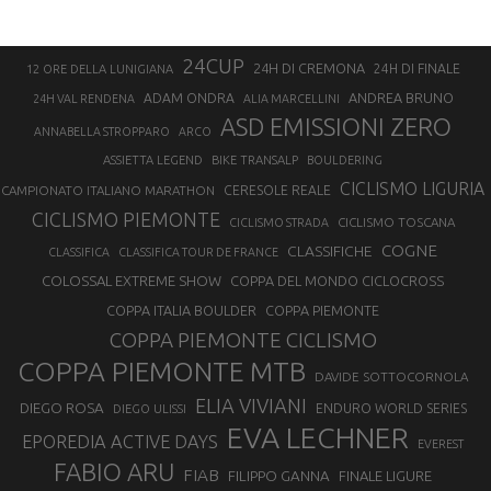
24CUP
24H DI CREMONA
24H DI FINALE
12 ORE DELLA LUNIGIANA
ANDREA BRUNO
ADAM ONDRA
24H VAL RENDENA
ALIA MARCELLINI
ASD EMISSIONI ZERO
ANNABELLA STROPPARO
ARCO
ASSIETTA LEGEND
BIKE TRANSALP
BOULDERING
CICLISMO LIGURIA
CAMPIONATO ITALIANO MARATHON
CERESOLE REALE
CICLISMO PIEMONTE
CICLISMO TOSCANA
CICLISMO STRADA
COGNE
CLASSIFICHE
CLASSIFICA
CLASSIFICA TOUR DE FRANCE
COLOSSAL EXTREME SHOW
COPPA DEL MONDO CICLOCROSS
COPPA ITALIA BOULDER
COPPA PIEMONTE
COPPA PIEMONTE CICLISMO
COPPA PIEMONTE MTB
DAVIDE SOTTOCORNOLA
ELIA VIVIANI
DIEGO ROSA
ENDURO WORLD SERIES
DIEGO ULISSI
EVA LECHNER
EPOREDIA ACTIVE DAYS
EVEREST
FABIO ARU
FIAB
FILIPPO GANNA
FINALE LIGURE