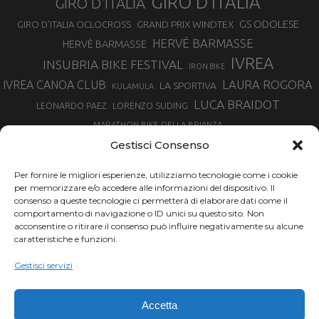
GIRO D’ITALIA
GIRO D'ITALIA
GS ODOLESE
GRAND PRIX WINDTEX
GIRO D’ITALIA CICLOCROSS
HERVÉ BARMASSE
HERVÈ BARMASSE
IVREA
INSUBRIA BIKE FESTIVAL
IRON BIKE
LAURA ROGORA
IVREA CANOA CLUB
LA SPORTIVA
KULAMULA
LUCA BRAIDOT
LORENZO SUDING
LEONARDO PAEZ
MARATHON BIKE DELLA BRIANZA
MARCO AURELIO FONTANA
Gestisci Consenso
MARTINA BERTA
MARCO COSTA
MARCO CAMANDONA
Per fornire le migliori esperienze, utilizziamo tecnologie come i cookie
MARTINO FRUET
MATHIEU VAN DER POEL
per memorizzare e/o accedere alle informazioni del dispositivo. Il
MATTEO TRENTIN
MIKE FELDERER
consenso a queste tecnologie ci permetterà di elaborare dati come il
MIRKO CELESTINO
NIBALI
NINO SCHURTER
comportamento di navigazione o ID unici su questo sito. Non
PARCO NAZIONALE GRAN PARADISO
acconsentire o ritirare il consenso può influire negativamente su alcune
PROMENADO BIKE
caratteristiche e funzioni.
SAM HILL
SANDRA MAIRHOFER
RAMPIGNADO
RACING TEAM DAYCO
STEFANO GHISOLFI
Gestisci servizi
SONNY COLBRELLI
SIMONE MORO
SUPERENDURO MTB
TIRRENO-ADRIATICO
TOUR DE FRANCE
Accetta
TRENTINO MTB
TRIATHLON