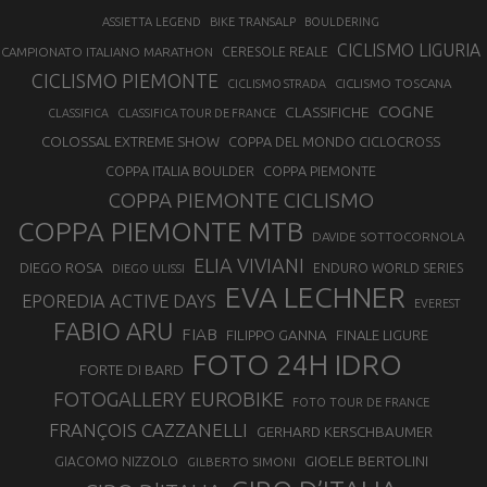
ASSIETTA LEGEND
BIKE TRANSALP
BOULDERING
CICLISMO LIGURIA
CAMPIONATO ITALIANO MARATHON
CERESOLE REALE
CICLISMO PIEMONTE
CICLISMO TOSCANA
CICLISMO STRADA
COGNE
CLASSIFICHE
CLASSIFICA
CLASSIFICA TOUR DE FRANCE
COLOSSAL EXTREME SHOW
COPPA DEL MONDO CICLOCROSS
COPPA ITALIA BOULDER
COPPA PIEMONTE
COPPA PIEMONTE CICLISMO
COPPA PIEMONTE MTB
DAVIDE SOTTOCORNOLA
ELIA VIVIANI
DIEGO ROSA
ENDURO WORLD SERIES
DIEGO ULISSI
EVA LECHNER
EPOREDIA ACTIVE DAYS
EVEREST
FABIO ARU
FIAB
FILIPPO GANNA
FINALE LIGURE
FOTO 24H IDRO
FORTE DI BARD
FOTOGALLERY EUROBIKE
FOTO TOUR DE FRANCE
FRANÇOIS CAZZANELLI
GERHARD KERSCHBAUMER
GIOELE BERTOLINI
GIACOMO NIZZOLO
GILBERTO SIMONI