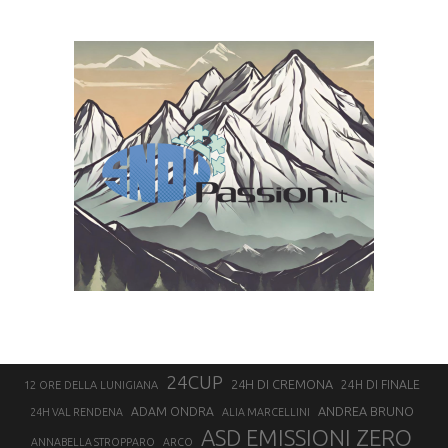
24CUP
24H DI CREMONA
24H DI FINALE
12 ORE DELLA LUNIGIANA
ANDREA BRUNO
ADAM ONDRA
24H VAL RENDENA
ALIA MARCELLINI
ASD EMISSIONI ZERO
ANNABELLA STROPPARO
ARCO