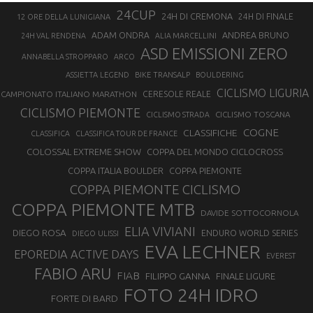
24CUP
24H DI CREMONA
24H DI FINALE
12 ORE DELLA LUNIGIANA
ANDREA BRUNO
ADAM ONDRA
24H VAL RENDENA
ALIA MARCELLINI
ASD EMISSIONI ZERO
ANNABELLA STROPPARO
ARCO
ASSIETTA LEGEND
BIKE TRANSALP
BOULDERING
CICLISMO LIGURIA
CAMPIONATO ITALIANO MARATHON
CERESOLE REALE
CICLISMO PIEMONTE
CICLISMO TOSCANA
CICLISMO STRADA
COGNE
CLASSIFICHE
CLASSIFICA
CLASSIFICA TOUR DE FRANCE
COLOSSAL EXTREME SHOW
COPPA DEL MONDO CICLOCROSS
COPPA ITALIA BOULDER
COPPA PIEMONTE
COPPA PIEMONTE CICLISMO
COPPA PIEMONTE MTB
DAVIDE SOTTOCORNOLA
ELIA VIVIANI
DIEGO ROSA
ENDURO WORLD SERIES
DIEGO ULISSI
EVA LECHNER
EPOREDIA ACTIVE DAYS
EVEREST
FABIO ARU
FIAB
FILIPPO GANNA
FINALE LIGURE
FOTO 24H IDRO
FORTE DI BARD