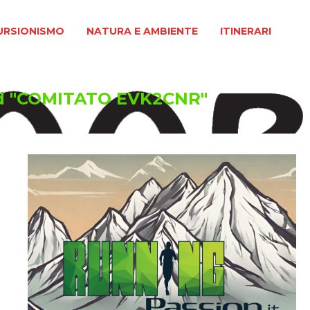
MO
NATURA E AMBIENTE
ITINERARI
URSIONISMO
NATURA E AMBIENTE
ITINERARI
ed "COMITATO EVK2CNR"