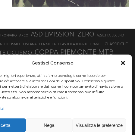
ASD EMISSIONI ZERO
STROPPARO
ARCO
ASSIETTA LEGEND
CLASSIFICHE
CICLISMO TOSCANA
A
CLASSIFICA
CLASSIFICA TOUR DE FRANCE
COPPA PIEMONTE MTB
E CICLISMO
NER
FABIO ARU
Gestisci Consenso
FIAB
FILIPPO GANNA
FINALE LIGURE
EVEREST
GERHARD KERSCHBAUMER
GIACOMO NIZZOLO
GILBERTO SIMONI
le migliori esperienze, utilizziamo tecnologie come i cookie per
HERVÉ BARMASSE
INSUBRIA BIKE FESTIVAL
e/o accedere alle informazioni del dispositivo. Il consenso a queste
BARMASSE
ci permetterà di elaborare dati come il comportamento di navigazione o
LUCA BRAIDOT
G
MARATHON BIKE DELLA BRIANZA
questo sito. Non acconsentire o ritirare il consenso può influire
te su alcune caratteristiche e funzioni.
RUET
MATHIEU VAN DER POEL
MATTEO TRENTIN
MIKE FELDERER
izi
SAM HILL
SANDRA MAIRHOFER
SONNY COLBRELLI
NADO
SIMONE MORO
VINCENZO NIBALI
VAL DI SOLE
TRIATHLON OLIMPICO
THLON
cetta
Nega
Visualizza le preferenze