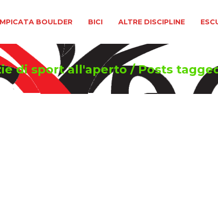
BOULDER
BICI
ALTRE DISCIPLINE
ESCURSIONIS
MPICATA BOULDER
BICI
ALTRE DISCIPLINE
ESC
e di sport all'aperto
/
Posts tagg