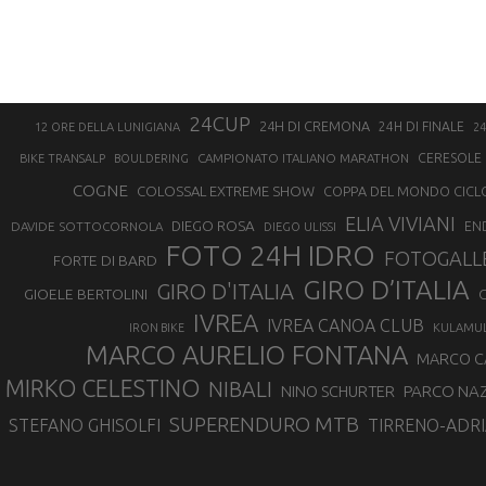
24CUP
24H DI CREMONA
24H DI FINALE
12 ORE DELLA LUNIGIANA
24
CAMPIONATO ITALIANO MARATHON
CERESOLE 
BIKE TRANSALP
BOULDERING
COGNE
COLOSSAL EXTREME SHOW
COPPA DEL MONDO CICL
ELIA VIVIANI
DIEGO ROSA
DAVIDE SOTTOCORNOLA
EN
DIEGO ULISSI
FOTO 24H IDRO
FOTOGALL
FORTE DI BARD
GIRO D’ITALIA
GIRO D'ITALIA
GIOELE BERTOLINI
G
IVREA
IVREA CANOA CLUB
IRON BIKE
KULAMU
MARCO AURELIO FONTANA
MARCO 
MIRKO CELESTINO
NIBALI
NINO SCHURTER
PARCO NAZ
SUPERENDURO MTB
STEFANO GHISOLFI
TIRRENO-ADRI