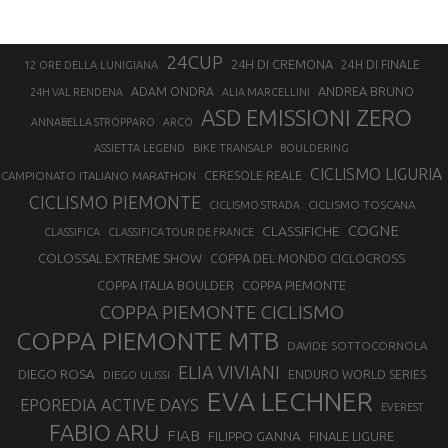
24CUP
24H DI CREMONA
24H DI FINALE
12 ORE DELLA LUNIGIANA
ANDREA BRUNO
ADAM ONDRA
24H VAL RENDENA
ALIA MARCELLINI
ASD EMISSIONI ZERO
ANNABELLA STROPPARO
ARCO
ASSIETTA LEGEND
BIKE TRANSALP
BOULDERING
CICLISMO LIGURIA
CAMPIONATO ITALIANO MARATHON
CERESOLE REALE
CICLISMO PIEMONTE
CICLISMO TOSCANA
CICLISMO STRADA
COGNE
CLASSIFICHE
CLASSIFICA
CLASSIFICA TOUR DE FRANCE
COLOSSAL EXTREME SHOW
COPPA DEL MONDO CICLOCROSS
COPPA ITALIA BOULDER
COPPA PIEMONTE
COPPA PIEMONTE CICLISMO
COPPA PIEMONTE MTB
DAVIDE SOTTOCORNOLA
ELIA VIVIANI
DIEGO ROSA
ENDURO WORLD SERIES
DIEGO ULISSI
EVA LECHNER
EPOREDIA ACTIVE DAYS
EVEREST
FABIO ARU
FIAB
FILIPPO GANNA
FINALE LIGURE