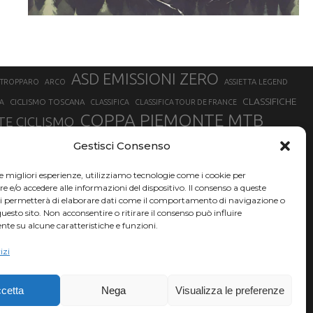
ASD EMISSIONI ZERO
STROPPARO
ARCO
ASSIETTA LEGEND
CLASSIFICHE
CICLISMO TOSCANA
A
CLASSIFICA
CLASSIFICA TOUR DE FRANCE
COPPA PIEMONTE MTB
E CICLISMO
NER
FABIO ARU
Gestisci Consenso
FIAB
FILIPPO GANNA
FINALE LIGURE
EVEREST
GERHARD KERSCHBAUMER
GIACOMO NIZZOLO
GILBERTO SIMONI
le migliori esperienze, utilizziamo tecnologie come i cookie per
HERVÉ BARMASSE
INSUBRIA BIKE FESTIVAL
e/o accedere alle informazioni del dispositivo. Il consenso a queste
BARMASSE
ci permetterà di elaborare dati come il comportamento di navigazione o
LUCA BRAIDOT
G
MARATHON BIKE DELLA BRIANZA
questo sito. Non acconsentire o ritirare il consenso può influire
te su alcune caratteristiche e funzioni.
RUET
MATHIEU VAN DER POEL
MATTEO TRENTIN
MIKE FELDERER
izi
SAM HILL
SANDRA MAIRHOFER
SONNY COLBRELLI
NADO
SIMONE MORO
VINCENZO NIBALI
VAL DI SOLE
TRIATHLON OLIMPICO
THLON
cetta
Nega
Visualizza le preferenze