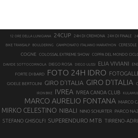
24CUP
24H DI CREMONA
24H DI FINALE
12 ORE DELLA LUNIGIANA
24
CAMPIONATO ITALIANO MARATHON
CERESOLE 
BIKE TRANSALP
BOULDERING
COGNE
COLOSSAL EXTREME SHOW
COPPA DEL MONDO CICL
ELIA VIVIANI
DIEGO ROSA
DAVIDE SOTTOCORNOLA
EN
DIEGO ULISSI
FOTO 24H IDRO
FOTOGALL
FORTE DI BARD
GIRO D’ITALIA
GIRO D'ITALIA
GIOELE BERTOLINI
G
IVREA
IVREA CANOA CLUB
IRON BIKE
KULAMU
MARCO AURELIO FONTANA
MARCO 
MIRKO CELESTINO
NIBALI
NINO SCHURTER
PARCO NAZ
SUPERENDURO MTB
STEFANO GHISOLFI
TIRRENO-ADRI