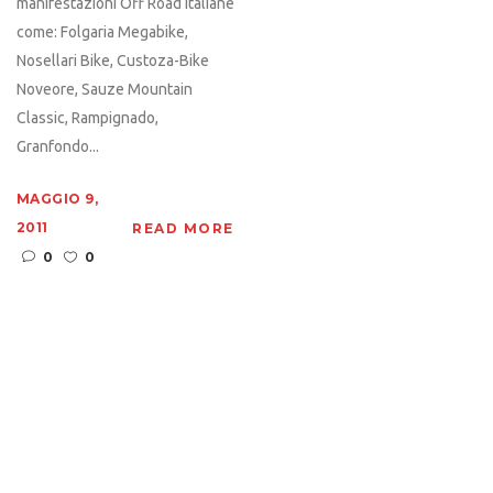
manifestazioni Off Road Italiane
come: Folgaria Megabike,
Nosellari Bike, Custoza-Bike
Noveore, Sauze Mountain
Classic, Rampignado,
Granfondo...
MAGGIO 9,
2011
READ MORE
0
0