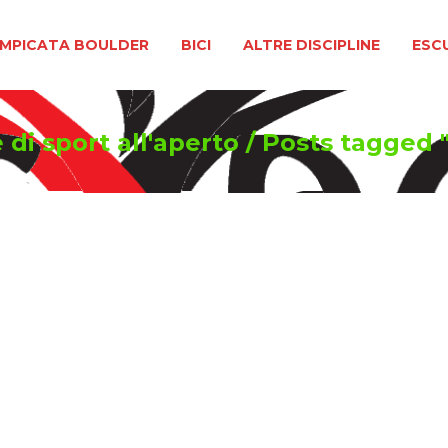
BOULDER
BICI
ALTRE DISCIPLINE
ESCURSIONIS
MPICATA BOULDER
BICI
ALTRE DISCIPLINE
ESC
 di sport all'aperto
/
Posts tagged