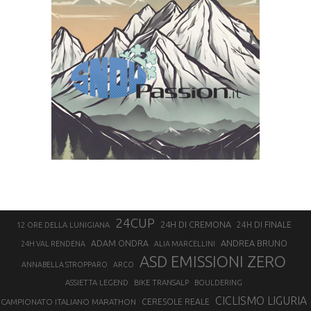
24CUP
24H DI CREMONA
24H DI FINALE
12 ORE DELLA LUNIGIANA
ANDREA BRUNO
ADAM ONDRA
24H VAL RENDENA
ALIA MARCELLINI
ASD EMISSIONI ZERO
ANNABELLA STROPPARO
ARCO
ASSIETTA LEGEND
BIKE TRANSALP
BOULDERING
CICLISMO LIGURIA
CAMPIONATO ITALIANO MARATHON
CERESOLE REALE