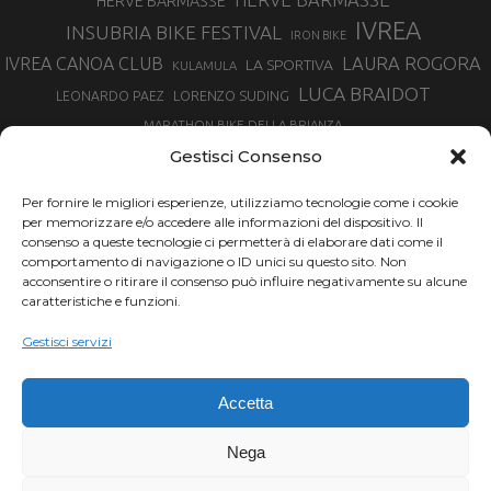
HERVÈ BARMASSE
IVREA
INSUBRIA BIKE FESTIVAL
IRON BIKE
LAURA ROGORA
IVREA CANOA CLUB
LA SPORTIVA
KULAMULA
LUCA BRAIDOT
LORENZO SUDING
LEONARDO PAEZ
MARATHON BIKE DELLA BRIANZA
MARCO AURELIO FONTANA
Gestisci Consenso
MARTINA BERTA
MARCO COSTA
MARCO CAMANDONA
Per fornire le migliori esperienze, utilizziamo tecnologie come i cookie
MARTINO FRUET
MATHIEU VAN DER POEL
per memorizzare e/o accedere alle informazioni del dispositivo. Il
MATTEO TRENTIN
MIKE FELDERER
consenso a queste tecnologie ci permetterà di elaborare dati come il
MIRKO CELESTINO
NIBALI
NINO SCHURTER
comportamento di navigazione o ID unici su questo sito. Non
PARCO NAZIONALE GRAN PARADISO
acconsentire o ritirare il consenso può influire negativamente su alcune
PROMENADO BIKE
caratteristiche e funzioni.
SAM HILL
SANDRA MAIRHOFER
RAMPIGNADO
RACING TEAM DAYCO
STEFANO GHISOLFI
Gestisci servizi
SONNY COLBRELLI
SIMONE MORO
SUPERENDURO MTB
TIRRENO-ADRIATICO
TOUR DE FRANCE
Accetta
TRENTINO MTB
TRIATHLON
VINCENZO NIBALI
VAL DI SOLE
TRIATHLON OLIMPICO
Nega
VUELTA SPAGNA
VUELTA
WINTER TRIATHLON