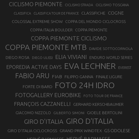
CICLISMO PIEMONTE
CICLISMO TOSCANA
CICLISMO STRADA
COGNE
CLASSIFICHE
CLASSIFICA
CLASSIFICA TOUR DE FRANCE
COLOSSAL EXTREME SHOW
COPPA DEL MONDO CICLOCROSS
COPPA ITALIA BOULDER
COPPA PIEMONTE
COPPA PIEMONTE CICLISMO
COPPA PIEMONTE MTB
DAVIDE SOTTOCORNOLA
ELIA VIVIANI
DIEGO ROSA
ENDURO WORLD SERIES
DIEGO ULISSI
EVA LECHNER
EPOREDIA ACTIVE DAYS
EVEREST
FABIO ARU
FIAB
FILIPPO GANNA
FINALE LIGURE
FOTO 24H IDRO
FORTE DI BARD
FOTOGALLERY EUROBIKE
FOTO TOUR DE FRANCE
FRANÇOIS CAZZANELLI
GERHARD KERSCHBAUMER
GIOELE BERTOLINI
GIACOMO NIZZOLO
GILBERTO SIMONI
GIRO D’ITALIA
GIRO D'ITALIA
GS ODOLESE
GRAND PRIX WINDTEX
GIRO D’ITALIA CICLOCROSS
HERVÉ BARMASSE