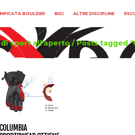
BOULDER
BICI
ALTRE DISCIPLINE
ESCURSIONIS
MPICATA BOULDER
BICI
ALTRE DISCIPLINE
ESC
di sport all'aperto
/
Posts tagged
COLUMBIA