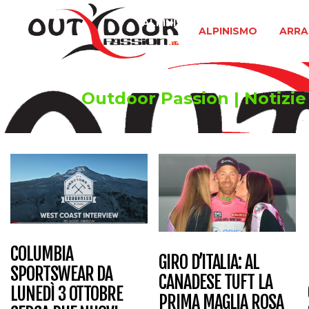
ALPINISMO
ARRAMPICATA 
ALPINISMO
ARRA
Outdoor Passion | Notizie 
COLUMBIA
GIRO D’ITALIA: AL
SPORTSWEAR DA
CANADESE TUFT LA
LUNEDÌ 3 OTTOBRE
PRIMA MAGLIA ROSA