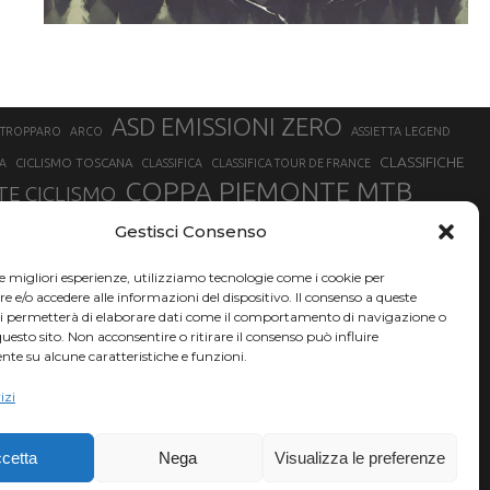
ASD EMISSIONI ZERO
STROPPARO
ARCO
ASSIETTA LEGEND
CLASSIFICHE
CICLISMO TOSCANA
A
CLASSIFICA
CLASSIFICA TOUR DE FRANCE
COPPA PIEMONTE MTB
E CICLISMO
NER
FABIO ARU
Gestisci Consenso
FIAB
FILIPPO GANNA
FINALE LIGURE
EVEREST
GERHARD KERSCHBAUMER
GIACOMO NIZZOLO
GILBERTO SIMONI
le migliori esperienze, utilizziamo tecnologie come i cookie per
HERVÉ BARMASSE
INSUBRIA BIKE FESTIVAL
e/o accedere alle informazioni del dispositivo. Il consenso a queste
BARMASSE
ci permetterà di elaborare dati come il comportamento di navigazione o
LUCA BRAIDOT
G
MARATHON BIKE DELLA BRIANZA
questo sito. Non acconsentire o ritirare il consenso può influire
te su alcune caratteristiche e funzioni.
RUET
MATHIEU VAN DER POEL
MATTEO TRENTIN
MIKE FELDERER
izi
SAM HILL
SANDRA MAIRHOFER
SONNY COLBRELLI
NADO
SIMONE MORO
VINCENZO NIBALI
VAL DI SOLE
TRIATHLON OLIMPICO
THLON
cetta
Nega
Visualizza le preferenze