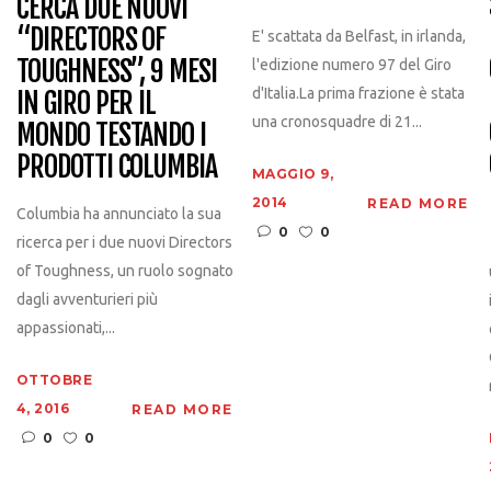
CERCA DUE NUOVI
“DIRECTORS OF
E' scattata da Belfast, in irlanda,
TOUGHNESS”, 9 MESI
l'edizione numero 97 del Giro
d'Italia.La prima frazione è stata
IN GIRO PER IL
una cronosquadre di 21...
MONDO TESTANDO I
PRODOTTI COLUMBIA
MAGGIO 9,
2014
READ MORE
Columbia ha annunciato la sua
0
0
ricerca per i due nuovi Directors
of Toughness, un ruolo sognato
dagli avventurieri più
appassionati,...
OTTOBRE
4, 2016
READ MORE
0
0