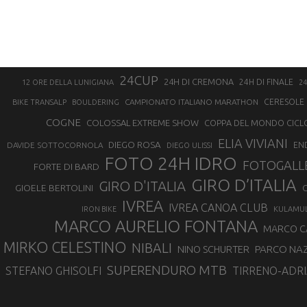
24CUP
24H DI CREMONA
24H DI FINALE
12 ORE DELLA LUNIGIANA
24
CAMPIONATO ITALIANO MARATHON
CERESOLE 
BIKE TRANSALP
BOULDERING
COGNE
COLOSSAL EXTREME SHOW
COPPA DEL MONDO CICL
ELIA VIVIANI
DIEGO ROSA
DAVIDE SOTTOCORNOLA
EN
DIEGO ULISSI
FOTO 24H IDRO
FOTOGALL
FORTE DI BARD
GIRO D’ITALIA
GIRO D'ITALIA
GIOELE BERTOLINI
G
IVREA
IVREA CANOA CLUB
IRON BIKE
KULAMU
MARCO AURELIO FONTANA
MARCO 
MIRKO CELESTINO
NIBALI
NINO SCHURTER
PARCO NAZ
SUPERENDURO MTB
STEFANO GHISOLFI
TIRRENO-ADRI