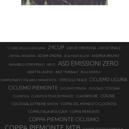
24CUP
24H DI CREMONA
24H DI FINALE
12 ORE DELLA LUNIGIANA
ANDREA BRUNO
ADAM ONDRA
24H VAL RENDENA
ALIA MARCELLINI
ASD EMISSIONI ZERO
ANNABELLA STROPPARO
ARCO
ASSIETTA LEGEND
BIKE TRANSALP
BOULDERING
CICLISMO LIGURIA
CAMPIONATO ITALIANO MARATHON
CERESOLE REALE
CICLISMO PIEMONTE
CICLISMO TOSCANA
CICLISMO STRADA
COGNE
CLASSIFICHE
CLASSIFICA
CLASSIFICA TOUR DE FRANCE
COLOSSAL EXTREME SHOW
COPPA DEL MONDO CICLOCROSS
COPPA ITALIA BOULDER
COPPA PIEMONTE
COPPA PIEMONTE CICLISMO
COPPA PIEMONTE MTB
DAVIDE SOTTOCORNOLA