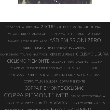
24CUP
24H DI CREMONA
24H DI FINALE
12 ORE DELLA LUNIGIANA
ANDREA BRUNO
ADAM ONDRA
24H VAL RENDENA
ALIA MARCELLINI
ASD EMISSIONI ZERO
ANNABELLA STROPPARO
ARCO
ASSIETTA LEGEND
BIKE TRANSALP
BOULDERING
CICLISMO LIGURIA
CAMPIONATO ITALIANO MARATHON
CERESOLE REALE
CICLISMO PIEMONTE
CICLISMO TOSCANA
CICLISMO STRADA
COGNE
CLASSIFICHE
CLASSIFICA
CLASSIFICA TOUR DE FRANCE
COLOSSAL EXTREME SHOW
COPPA DEL MONDO CICLOCROSS
COPPA ITALIA BOULDER
COPPA PIEMONTE
COPPA PIEMONTE CICLISMO
COPPA PIEMONTE MTB
DAVIDE SOTTOCORNOLA
ELIA VIVIANI
DIEGO ROSA
ENDURO WORLD SERIES
DIEGO ULISSI
EVA LECHNER