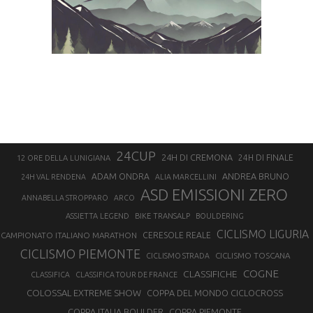
24CUP
24H DI CREMONA
24H DI FINALE
12 ORE DELLA LUNIGIANA
ANDREA BRUNO
ADAM ONDRA
24H VAL RENDENA
ALIA MARCELLINI
ASD EMISSIONI ZERO
ANNABELLA STROPPARO
ARCO
ASSIETTA LEGEND
BIKE TRANSALP
BOULDERING
CICLISMO LIGURIA
CAMPIONATO ITALIANO MARATHON
CERESOLE REALE
CICLISMO PIEMONTE
CICLISMO TOSCANA
CICLISMO STRADA
COGNE
CLASSIFICHE
CLASSIFICA
CLASSIFICA TOUR DE FRANCE
COLOSSAL EXTREME SHOW
COPPA DEL MONDO CICLOCROSS
COPPA ITALIA BOULDER
COPPA PIEMONTE