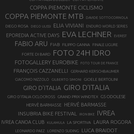
COPPA PIEMONTE CICLISMO
COPPA PIEMONTE MTB
DAVIDE SOTTOCORNOLA
ELIA VIVIANI
DIEGO ROSA
ENDURO WORLD SERIES
DIEGO ULISSI
EVA LECHNER
EPOREDIA ACTIVE DAYS
EVEREST
FABIO ARU
FIAB
FILIPPO GANNA
FINALE LIGURE
FOTO 24H IDRO
FORTE DI BARD
FOTOGALLERY EUROBIKE
FOTO TOUR DE FRANCE
FRANÇOIS CAZZANELLI
GERHARD KERSCHBAUMER
GIOELE BERTOLINI
GIACOMO NIZZOLO
GILBERTO SIMONI
GIRO D’ITALIA
GIRO D'ITALIA
GS ODOLESE
GRAND PRIX WINDTEX
GIRO D’ITALIA CICLOCROSS
HERVÉ BARMASSE
HERVÈ BARMASSE
IVREA
INSUBRIA BIKE FESTIVAL
IRON BIKE
LAURA ROGORA
IVREA CANOA CLUB
LA SPORTIVA
KULAMULA
LUCA BRAIDOT
LORENZO SUDING
LEONARDO PAEZ