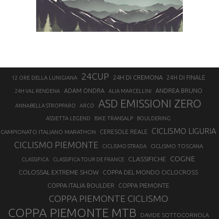
24CUP
24H DI CREMONA
24H DI FINALE
12 ORE DELLA LUNIGIANA
ANDREA BRUNO
ADAM ONDRA
24H VAL RENDENA
ALIA MARCELLINI
ASD EMISSIONI ZERO
ANNABELLA STROPPARO
ARCO
ASSIETTA LEGEND
BIKE TRANSALP
BOULDERING
CICLISMO LIGURIA
CAMPIONATO ITALIANO MARATHON
CERESOLE REALE
CICLISMO PIEMONTE
CICLISMO TOSCANA
CICLISMO STRADA
COGNE
CLASSIFICHE
CLASSIFICA
CLASSIFICA TOUR DE FRANCE
COLOSSAL EXTREME SHOW
COPPA DEL MONDO CICLOCROSS
COPPA ITALIA BOULDER
COPPA PIEMONTE
COPPA PIEMONTE CICLISMO
COPPA PIEMONTE MTB
DAVIDE SOTTOCORNOLA