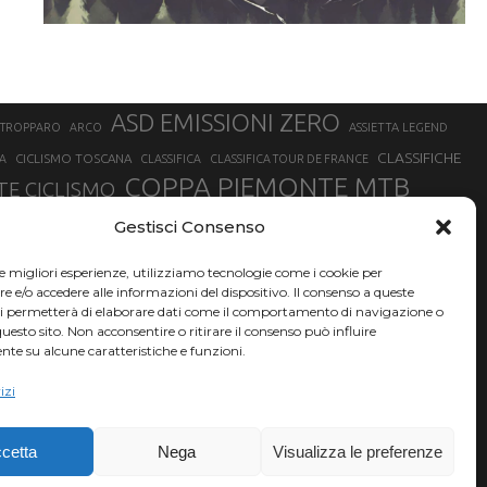
ASD EMISSIONI ZERO
STROPPARO
ARCO
ASSIETTA LEGEND
CLASSIFICHE
CICLISMO TOSCANA
A
CLASSIFICA
CLASSIFICA TOUR DE FRANCE
COPPA PIEMONTE MTB
E CICLISMO
NER
FABIO ARU
Gestisci Consenso
FIAB
FILIPPO GANNA
FINALE LIGURE
EVEREST
GERHARD KERSCHBAUMER
GIACOMO NIZZOLO
GILBERTO SIMONI
le migliori esperienze, utilizziamo tecnologie come i cookie per
HERVÉ BARMASSE
INSUBRIA BIKE FESTIVAL
e/o accedere alle informazioni del dispositivo. Il consenso a queste
BARMASSE
ci permetterà di elaborare dati come il comportamento di navigazione o
LUCA BRAIDOT
G
MARATHON BIKE DELLA BRIANZA
questo sito. Non acconsentire o ritirare il consenso può influire
te su alcune caratteristiche e funzioni.
RUET
MATHIEU VAN DER POEL
MATTEO TRENTIN
MIKE FELDERER
izi
SAM HILL
SANDRA MAIRHOFER
SONNY COLBRELLI
NADO
SIMONE MORO
VINCENZO NIBALI
VAL DI SOLE
TRIATHLON OLIMPICO
THLON
cetta
Nega
Visualizza le preferenze