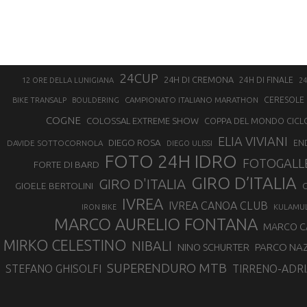
24CUP
24H DI CREMONA
24H DI FINALE
12 ORE DELLA LUNIGIANA
24
CAMPIONATO ITALIANO MARATHON
CERESOLE 
BIKE TRANSALP
BOULDERING
COGNE
COLOSSAL EXTREME SHOW
COPPA DEL MONDO CICL
ELIA VIVIANI
DIEGO ROSA
DAVIDE SOTTOCORNOLA
EN
DIEGO ULISSI
FOTO 24H IDRO
FOTOGALL
FORTE DI BARD
GIRO D’ITALIA
GIRO D'ITALIA
GIOELE BERTOLINI
G
IVREA
IVREA CANOA CLUB
IRON BIKE
KULAMU
MARCO AURELIO FONTANA
MARCO 
MIRKO CELESTINO
NIBALI
NINO SCHURTER
PARCO NAZ
SUPERENDURO MTB
STEFANO GHISOLFI
TIRRENO-ADRI