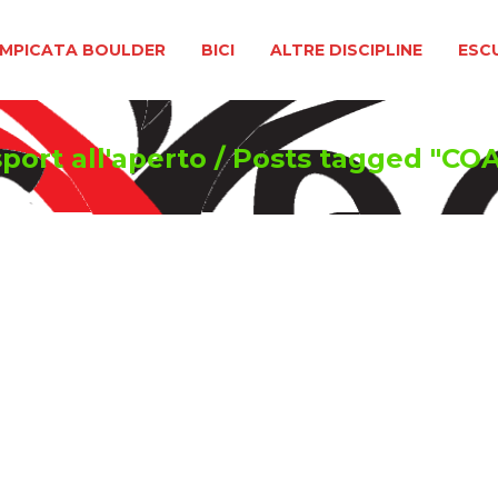
BOULDER
BICI
ALTRE DISCIPLINE
ESCURSIONIS
MPICATA BOULDER
BICI
ALTRE DISCIPLINE
ESC
port all'aperto
/
Posts tagged "CO