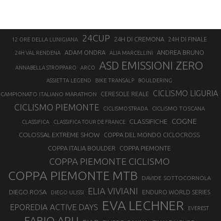
24CUP
24H DI CREMONA
24H DI FINALE
12 ORE DELLA LUNIGIANA
ANDREA BRUNO
ADAM ONDRA
24H VAL RENDENA
ALIA MARCELLINI
ASD EMISSIONI ZERO
ANNABELLA STROPPARO
ARCO
ASSIETTA LEGEND
BIKE TRANSALP
BOULDERING
CICLISMO LIGURIA
CAMPIONATO ITALIANO MARATHON
CERESOLE REALE
CICLISMO PIEMONTE
CICLISMO TOSCANA
CICLISMO STRADA
COGNE
CLASSIFICHE
CLASSIFICA
CLASSIFICA TOUR DE FRANCE
COLOSSAL EXTREME SHOW
COPPA DEL MONDO CICLOCROSS
COPPA ITALIA BOULDER
COPPA PIEMONTE
COPPA PIEMONTE CICLISMO
COPPA PIEMONTE MTB
DAVIDE SOTTOCORNOLA
ELIA VIVIANI
DIEGO ROSA
ENDURO WORLD SERIES
DIEGO ULISSI
EVA LECHNER
EPOREDIA ACTIVE DAYS
EVEREST
FABIO ARU