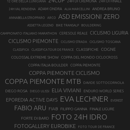
24CUP
24H DI CREMONA
24H DI FINALE
12 ORE DELLA LUNIGIANA
ANDREA BRUNO
ADAM ONDRA
24H VAL RENDENA
ALIA MARCELLINI
ASD EMISSIONI ZERO
ANNABELLA STROPPARO
ARCO
ASSIETTA LEGEND
BIKE TRANSALP
BOULDERING
CICLISMO LIGURIA
CAMPIONATO ITALIANO MARATHON
CERESOLE REALE
CICLISMO PIEMONTE
CICLISMO TOSCANA
CICLISMO STRADA
COGNE
CLASSIFICHE
CLASSIFICA
CLASSIFICA TOUR DE FRANCE
COLOSSAL EXTREME SHOW
COPPA DEL MONDO CICLOCROSS
COPPA ITALIA BOULDER
COPPA PIEMONTE
COPPA PIEMONTE CICLISMO
COPPA PIEMONTE MTB
DAVIDE SOTTOCORNOLA
ELIA VIVIANI
DIEGO ROSA
ENDURO WORLD SERIES
DIEGO ULISSI
EVA LECHNER
EPOREDIA ACTIVE DAYS
EVEREST
FABIO ARU
FIAB
FILIPPO GANNA
FINALE LIGURE
FOTO 24H IDRO
FORTE DI BARD
FOTOGALLERY EUROBIKE
FOTO TOUR DE FRANCE