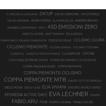
24CUP
24H DI CREMONA
24H DI FINALE
12 ORE DELLA LUNIGIANA
ANDREA BRUNO
ADAM ONDRA
24H VAL RENDENA
ALIA MARCELLINI
ASD EMISSIONI ZERO
ANNABELLA STROPPARO
ARCO
ASSIETTA LEGEND
BIKE TRANSALP
BOULDERING
CICLISMO LIGURIA
CAMPIONATO ITALIANO MARATHON
CERESOLE REALE
CICLISMO PIEMONTE
CICLISMO TOSCANA
CICLISMO STRADA
COGNE
CLASSIFICHE
CLASSIFICA
CLASSIFICA TOUR DE FRANCE
COLOSSAL EXTREME SHOW
COPPA DEL MONDO CICLOCROSS
COPPA ITALIA BOULDER
COPPA PIEMONTE
COPPA PIEMONTE CICLISMO
COPPA PIEMONTE MTB
DAVIDE SOTTOCORNOLA
ELIA VIVIANI
DIEGO ROSA
ENDURO WORLD SERIES
DIEGO ULISSI
EVA LECHNER
EPOREDIA ACTIVE DAYS
EVEREST
FABIO ARU
FIAB
FILIPPO GANNA
FINALE LIGURE