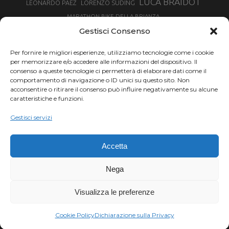
LUCA BRAIDOT
LORENZO SUDING
LEONARDO PAEZ
MARATHON BIKE DELLA BRIANZA
MARCO AURELIO FONTANA
Gestisci Consenso
MARTINA BERTA
MARCO COSTA
MARCO CAMANDONA
Per fornire le migliori esperienze, utilizziamo tecnologie come i cookie
MARTINO FRUET
MATHIEU VAN DER POEL
per memorizzare e/o accedere alle informazioni del dispositivo. Il
MATTEO TRENTIN
MIKE FELDERER
consenso a queste tecnologie ci permetterà di elaborare dati come il
MIRKO CELESTINO
NIBALI
NINO SCHURTER
comportamento di navigazione o ID unici su questo sito. Non
PARCO NAZIONALE GRAN PARADISO
acconsentire o ritirare il consenso può influire negativamente su alcune
PROMENADO BIKE
caratteristiche e funzioni.
SAM HILL
SANDRA MAIRHOFER
RAMPIGNADO
RACING TEAM DAYCO
STEFANO GHISOLFI
Gestisci servizi
SONNY COLBRELLI
SIMONE MORO
SUPERENDURO MTB
TIRRENO-ADRIATICO
TOUR DE FRANCE
Accetta
TRENTINO MTB
TRIATHLON
VINCENZO NIBALI
VAL DI SOLE
TRIATHLON OLIMPICO
Nega
VUELTA SPAGNA
VUELTA
WINTER TRIATHLON
Visualizza le preferenze
Chi siamo |
Termini d'uso |
Privacy |
Cookie
Copyright ©2024 Outdoor Passion di Costa Giancarlo, P.I. 11214180017 C.F.
Cookie Policy
Dichiarazione sulla Privacy
CSTGCR63A06L219H.