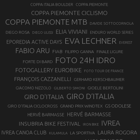
COPPA ITALIA BOULDER
COPPA PIEMONTE
COPPA PIEMONTE CICLISMO
COPPA PIEMONTE MTB
DAVIDE SOTTOCORNOLA
ELIA VIVIANI
DIEGO ROSA
ENDURO WORLD SERIES
DIEGO ULISSI
EVA LECHNER
EPOREDIA ACTIVE DAYS
EVEREST
FABIO ARU
FIAB
FILIPPO GANNA
FINALE LIGURE
FOTO 24H IDRO
FORTE DI BARD
FOTOGALLERY EUROBIKE
FOTO TOUR DE FRANCE
FRANÇOIS CAZZANELLI
GERHARD KERSCHBAUMER
GIOELE BERTOLINI
GIACOMO NIZZOLO
GILBERTO SIMONI
GIRO D’ITALIA
GIRO D'ITALIA
GS ODOLESE
GRAND PRIX WINDTEX
GIRO D’ITALIA CICLOCROSS
HERVÉ BARMASSE
HERVÈ BARMASSE
IVREA
INSUBRIA BIKE FESTIVAL
IRON BIKE
LAURA ROGORA
IVREA CANOA CLUB
LA SPORTIVA
KULAMULA