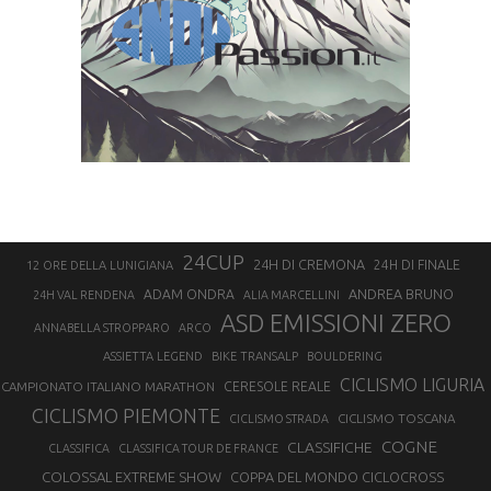
24CUP
24H DI CREMONA
24H DI FINALE
12 ORE DELLA LUNIGIANA
ANDREA BRUNO
ADAM ONDRA
24H VAL RENDENA
ALIA MARCELLINI
ASD EMISSIONI ZERO
ANNABELLA STROPPARO
ARCO
ASSIETTA LEGEND
BIKE TRANSALP
BOULDERING
CICLISMO LIGURIA
CAMPIONATO ITALIANO MARATHON
CERESOLE REALE
CICLISMO PIEMONTE
CICLISMO TOSCANA
CICLISMO STRADA
COGNE
CLASSIFICHE
CLASSIFICA
CLASSIFICA TOUR DE FRANCE
COLOSSAL EXTREME SHOW
COPPA DEL MONDO CICLOCROSS