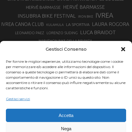
HERVÉ BARMASSE
HERVÈ BARMASSE
IVREA
INSUBRIA BIKE FESTIVAL
IRON BIKE
LAURA ROGORA
IVREA CANOA CLUB
LA SPORTIVA
KULAMULA
LUCA BRAIDOT
LORENZO SUDING
LEONARDO PAEZ
MARATHON BIKE DELLA BRIANZA
MARCO AURELIO FONTANA
Gestisci Consenso
MARTINA BERTA
MARCO COSTA
MARCO CAMANDONA
Per fornire le migliori esperienze, utilizziamo tecnologie come i cookie
MARTINO FRUET
MATHIEU VAN DER POEL
per memorizzare e/o accedere alle informazioni del dispositivo. Il
MATTEO TRENTIN
MIKE FELDERER
consenso a queste tecnologie ci permetterà di elaborare dati come il
MIRKO CELESTINO
NIBALI
NINO SCHURTER
comportamento di navigazione o ID unici su questo sito. Non
PARCO NAZIONALE GRAN PARADISO
acconsentire o ritirare il consenso può influire negativamente su alcune
PROMENADO BIKE
caratteristiche e funzioni.
SAM HILL
SANDRA MAIRHOFER
RAMPIGNADO
RACING TEAM DAYCO
STEFANO GHISOLFI
Gestisci servizi
SONNY COLBRELLI
SIMONE MORO
SUPERENDURO MTB
TIRRENO-ADRIATICO
TOUR DE FRANCE
Accetta
TRENTINO MTB
TRIATHLON
VINCENZO NIBALI
VAL DI SOLE
TRIATHLON OLIMPICO
Nega