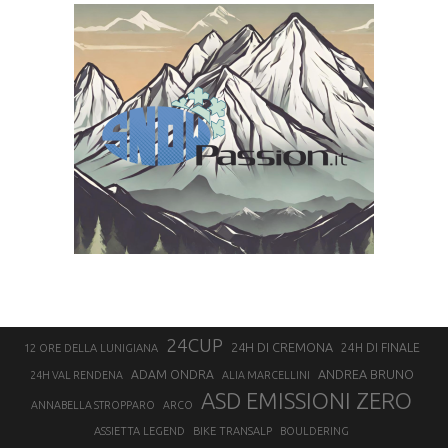
24CUP
24H DI CREMONA
24H DI FINALE
12 ORE DELLA LUNIGIANA
ANDREA BRUNO
ADAM ONDRA
24H VAL RENDENA
ALIA MARCELLINI
ASD EMISSIONI ZERO
ANNABELLA STROPPARO
ARCO
ASSIETTA LEGEND
BIKE TRANSALP
BOULDERING