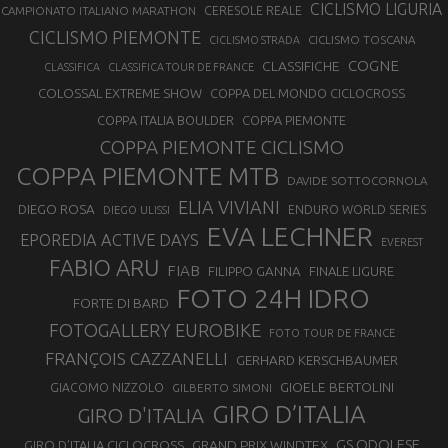
CICLISMO LIGURIA
CAMPIONATO ITALIANO MARATHON
CERESOLE REALE
CICLISMO PIEMONTE
CICLISMO TOSCANA
CICLISMO STRADA
COGNE
CLASSIFICHE
CLASSIFICA
CLASSIFICA TOUR DE FRANCE
COLOSSAL EXTREME SHOW
COPPA DEL MONDO CICLOCROSS
COPPA ITALIA BOULDER
COPPA PIEMONTE
COPPA PIEMONTE CICLISMO
COPPA PIEMONTE MTB
DAVIDE SOTTOCORNOLA
ELIA VIVIANI
DIEGO ROSA
ENDURO WORLD SERIES
DIEGO ULISSI
EVA LECHNER
EPOREDIA ACTIVE DAYS
EVEREST
FABIO ARU
FIAB
FILIPPO GANNA
FINALE LIGURE
FOTO 24H IDRO
FORTE DI BARD
FOTOGALLERY EUROBIKE
FOTO TOUR DE FRANCE
FRANÇOIS CAZZANELLI
GERHARD KERSCHBAUMER
GIOELE BERTOLINI
GIACOMO NIZZOLO
GILBERTO SIMONI
GIRO D’ITALIA
GIRO D'ITALIA
GS ODOLESE
GRAND PRIX WINDTEX
GIRO D’ITALIA CICLOCROSS