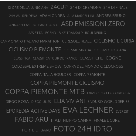
24CUP
24H DI CREMONA
24H DI FINALE
12 ORE DELLA LUNIGIANA
ANDREA BRUNO
ADAM ONDRA
24H VAL RENDENA
ALIA MARCELLINI
ASD EMISSIONI ZERO
ANNABELLA STROPPARO
ARCO
ASSIETTA LEGEND
BIKE TRANSALP
BOULDERING
CICLISMO LIGURIA
CAMPIONATO ITALIANO MARATHON
CERESOLE REALE
CICLISMO PIEMONTE
CICLISMO TOSCANA
CICLISMO STRADA
COGNE
CLASSIFICHE
CLASSIFICA
CLASSIFICA TOUR DE FRANCE
COLOSSAL EXTREME SHOW
COPPA DEL MONDO CICLOCROSS
COPPA ITALIA BOULDER
COPPA PIEMONTE
COPPA PIEMONTE CICLISMO
COPPA PIEMONTE MTB
DAVIDE SOTTOCORNOLA
ELIA VIVIANI
DIEGO ROSA
ENDURO WORLD SERIES
DIEGO ULISSI
EVA LECHNER
EPOREDIA ACTIVE DAYS
EVEREST
FABIO ARU
FIAB
FILIPPO GANNA
FINALE LIGURE
FOTO 24H IDRO
FORTE DI BARD