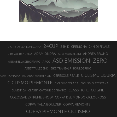
24CUP
24H DI CREMONA
24H DI FINALE
12 ORE DELLA LUNIGIANA
ANDREA BRUNO
ADAM ONDRA
24H VAL RENDENA
ALIA MARCELLINI
ASD EMISSIONI ZERO
ANNABELLA STROPPARO
ARCO
ASSIETTA LEGEND
BIKE TRANSALP
BOULDERING
CICLISMO LIGURIA
CAMPIONATO ITALIANO MARATHON
CERESOLE REALE
CICLISMO PIEMONTE
CICLISMO TOSCANA
CICLISMO STRADA
COGNE
CLASSIFICHE
CLASSIFICA
CLASSIFICA TOUR DE FRANCE
COLOSSAL EXTREME SHOW
COPPA DEL MONDO CICLOCROSS
COPPA ITALIA BOULDER
COPPA PIEMONTE
COPPA PIEMONTE CICLISMO