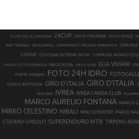
24CUP
24H DI CREMONA
24H DI FINALE
12 ORE DELLA LUNIGIANA
24
CAMPIONATO ITALIANO MARATHON
CERESOLE 
BIKE TRANSALP
BOULDERING
COGNE
COLOSSAL EXTREME SHOW
COPPA DEL MONDO CICL
ELIA VIVIANI
DIEGO ROSA
DAVIDE SOTTOCORNOLA
EN
DIEGO ULISSI
FOTO 24H IDRO
FOTOGALL
FORTE DI BARD
GIRO D’ITALIA
GIRO D'ITALIA
GIOELE BERTOLINI
G
IVREA
IVREA CANOA CLUB
IRON BIKE
KULAMU
MARCO AURELIO FONTANA
MARCO 
MIRKO CELESTINO
NIBALI
NINO SCHURTER
PARCO NAZ
SUPERENDURO MTB
STEFANO GHISOLFI
TIRRENO-ADRI