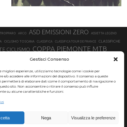
ASD EMISSIONI ZERO
STROPPARO
ARCO
ASSIETTA LEGEND
CLASSIFICHE
CICLISMO TOSCANA
A
CLASSIFICA
CLASSIFICA TOUR DE FRANCE
COPPA PIEMONTE MTB
E CICLISMO
NER
FABIO ARU
Gestisci Consenso
FIAB
FILIPPO GANNA
FINALE LIGURE
EVEREST
GERHARD KERSCHBAUMER
GIACOMO NIZZOLO
GILBERTO SIMONI
le migliori esperienze, utilizziamo tecnologie come i cookie per
HERVÉ BARMASSE
INSUBRIA BIKE FESTIVAL
e/o accedere alle informazioni del dispositivo. Il consenso a queste
BARMASSE
ci permetterà di elaborare dati come il comportamento di navigazione o
LUCA BRAIDOT
G
MARATHON BIKE DELLA BRIANZA
questo sito. Non acconsentire o ritirare il consenso può influire
te su alcune caratteristiche e funzioni.
RUET
MATHIEU VAN DER POEL
MATTEO TRENTIN
MIKE FELDERER
izi
SAM HILL
SANDRA MAIRHOFER
SONNY COLBRELLI
NADO
SIMONE MORO
VINCENZO NIBALI
VAL DI SOLE
TRIATHLON OLIMPICO
THLON
cetta
Nega
Visualizza le preferenze