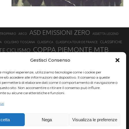
ASD EMISSIONI ZERO
STROPPARO
ARCO
ASSIETTA LEGEND
CLASSIFICHE
CICLISMO TOSCANA
A
CLASSIFICA
CLASSIFICA TOUR DE FRANCE
COPPA PIEMONTE MTB
E CICLISMO
NER
FABIO ARU
Gestisci Consenso
FIAB
FILIPPO GANNA
FINALE LIGURE
EVEREST
GERHARD KERSCHBAUMER
GIACOMO NIZZOLO
GILBERTO SIMONI
le migliori esperienze, utilizziamo tecnologie come i cookie per
HERVÉ BARMASSE
INSUBRIA BIKE FESTIVAL
e/o accedere alle informazioni del dispositivo. Il consenso a queste
BARMASSE
ci permetterà di elaborare dati come il comportamento di navigazione o
LUCA BRAIDOT
G
MARATHON BIKE DELLA BRIANZA
questo sito. Non acconsentire o ritirare il consenso può influire
te su alcune caratteristiche e funzioni.
RUET
MATHIEU VAN DER POEL
MATTEO TRENTIN
MIKE FELDERER
izi
SAM HILL
SANDRA MAIRHOFER
SONNY COLBRELLI
NADO
SIMONE MORO
VINCENZO NIBALI
VAL DI SOLE
TRIATHLON OLIMPICO
THLON
cetta
Nega
Visualizza le preferenze