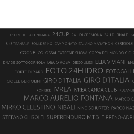
24CUP
24H DI CREMONA
24H DI FINALE
12 ORE DELLA LUNIGIANA
24
CAMPIONATO ITALIANO MARATHON
CERESOLE 
BIKE TRANSALP
BOULDERING
COGNE
COLOSSAL EXTREME SHOW
COPPA DEL MONDO CICL
ELIA VIVIANI
DIEGO ROSA
DAVIDE SOTTOCORNOLA
EN
DIEGO ULISSI
FOTO 24H IDRO
FOTOGALL
FORTE DI BARD
GIRO D’ITALIA
GIRO D'ITALIA
GIOELE BERTOLINI
G
IVREA
IVREA CANOA CLUB
IRON BIKE
KULAMU
MARCO AURELIO FONTANA
MARCO 
MIRKO CELESTINO
NIBALI
NINO SCHURTER
PARCO NAZ
SUPERENDURO MTB
STEFANO GHISOLFI
TIRRENO-ADRI