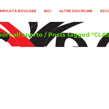
BOULDER
BICI
ALTRE DISCIPLINE
ESCURSIONIS
MPICATA BOULDER
BICI
ALTRE DISCIPLINE
ESC
port all'aperto
/
Posts tagged "CLA