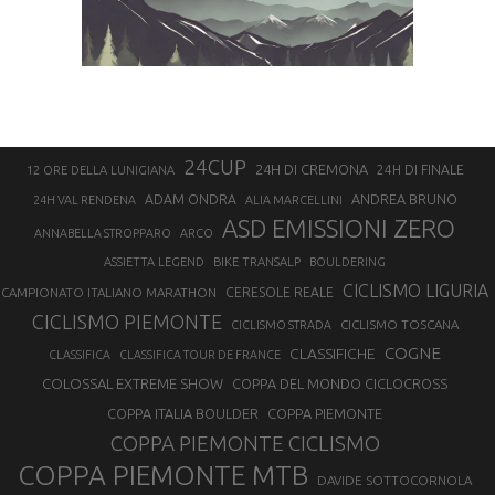
24CUP
24H DI CREMONA
24H DI FINALE
12 ORE DELLA LUNIGIANA
ANDREA BRUNO
ADAM ONDRA
24H VAL RENDENA
ALIA MARCELLINI
ASD EMISSIONI ZERO
ANNABELLA STROPPARO
ARCO
ASSIETTA LEGEND
BIKE TRANSALP
BOULDERING
CICLISMO LIGURIA
CAMPIONATO ITALIANO MARATHON
CERESOLE REALE
CICLISMO PIEMONTE
CICLISMO TOSCANA
CICLISMO STRADA
COGNE
CLASSIFICHE
CLASSIFICA
CLASSIFICA TOUR DE FRANCE
COLOSSAL EXTREME SHOW
COPPA DEL MONDO CICLOCROSS
COPPA ITALIA BOULDER
COPPA PIEMONTE
COPPA PIEMONTE CICLISMO
COPPA PIEMONTE MTB
DAVIDE SOTTOCORNOLA