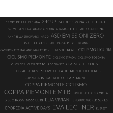
24CUP
24H DI CREMONA
24H DI FINALE
12 ORE DELLA LUNIGIANA
ANDREA BRUNO
ADAM ONDRA
24H VAL RENDENA
ALIA MARCELLINI
ASD EMISSIONI ZERO
ANNABELLA STROPPARO
ARCO
ASSIETTA LEGEND
BIKE TRANSALP
BOULDERING
CICLISMO LIGURIA
CAMPIONATO ITALIANO MARATHON
CERESOLE REALE
CICLISMO PIEMONTE
CICLISMO TOSCANA
CICLISMO STRADA
COGNE
CLASSIFICHE
CLASSIFICA
CLASSIFICA TOUR DE FRANCE
COLOSSAL EXTREME SHOW
COPPA DEL MONDO CICLOCROSS
COPPA ITALIA BOULDER
COPPA PIEMONTE
COPPA PIEMONTE CICLISMO
COPPA PIEMONTE MTB
DAVIDE SOTTOCORNOLA
ELIA VIVIANI
DIEGO ROSA
ENDURO WORLD SERIES
DIEGO ULISSI
EVA LECHNER
EPOREDIA ACTIVE DAYS
EVEREST