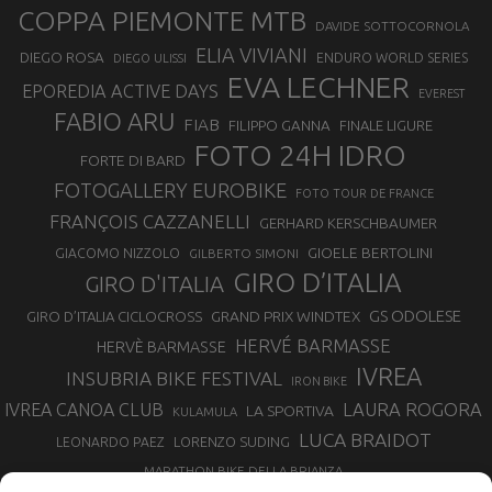
COPPA PIEMONTE MTB
DAVIDE SOTTOCORNOLA
ELIA VIVIANI
DIEGO ROSA
ENDURO WORLD SERIES
DIEGO ULISSI
EVA LECHNER
EPOREDIA ACTIVE DAYS
EVEREST
FABIO ARU
FIAB
FILIPPO GANNA
FINALE LIGURE
FOTO 24H IDRO
FORTE DI BARD
FOTOGALLERY EUROBIKE
FOTO TOUR DE FRANCE
FRANÇOIS CAZZANELLI
GERHARD KERSCHBAUMER
GIOELE BERTOLINI
GIACOMO NIZZOLO
GILBERTO SIMONI
GIRO D’ITALIA
GIRO D'ITALIA
GS ODOLESE
GRAND PRIX WINDTEX
GIRO D’ITALIA CICLOCROSS
HERVÉ BARMASSE
HERVÈ BARMASSE
IVREA
INSUBRIA BIKE FESTIVAL
IRON BIKE
LAURA ROGORA
IVREA CANOA CLUB
LA SPORTIVA
KULAMULA
LUCA BRAIDOT
LORENZO SUDING
LEONARDO PAEZ
MARATHON BIKE DELLA BRIANZA