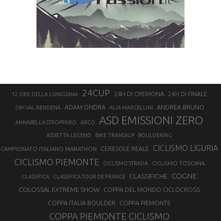
24CUP
24H DI CREMONA
24H DI FINALE
12 ORE DELLA LUNIGIANA
ANDREA BRUNO
ADAM ONDRA
24H VAL RENDENA
ALIA MARCELLINI
ASD EMISSIONI ZERO
ANNABELLA STROPPARO
ARCO
ASSIETTA LEGEND
BIKE TRANSALP
BOULDERING
CICLISMO LIGURIA
CAMPIONATO ITALIANO MARATHON
CERESOLE REALE
CICLISMO PIEMONTE
CICLISMO TOSCANA
CICLISMO STRADA
COGNE
CLASSIFICHE
CLASSIFICA
CLASSIFICA TOUR DE FRANCE
COLOSSAL EXTREME SHOW
COPPA DEL MONDO CICLOCROSS
COPPA ITALIA BOULDER
COPPA PIEMONTE
COPPA PIEMONTE CICLISMO