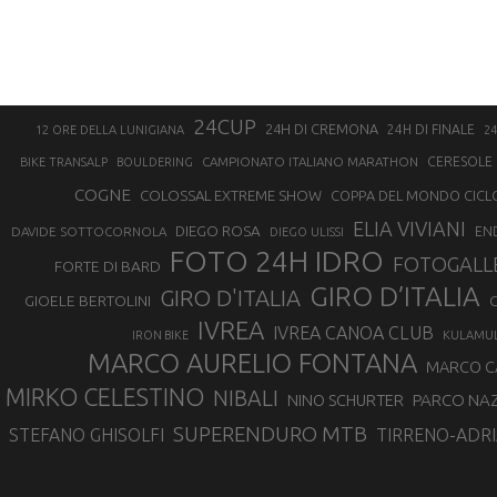
24CUP
24H DI CREMONA
24H DI FINALE
12 ORE DELLA LUNIGIANA
24
CAMPIONATO ITALIANO MARATHON
CERESOLE 
BIKE TRANSALP
BOULDERING
COGNE
COLOSSAL EXTREME SHOW
COPPA DEL MONDO CICL
ELIA VIVIANI
DIEGO ROSA
DAVIDE SOTTOCORNOLA
EN
DIEGO ULISSI
FOTO 24H IDRO
FOTOGALL
FORTE DI BARD
GIRO D’ITALIA
GIRO D'ITALIA
GIOELE BERTOLINI
G
IVREA
IVREA CANOA CLUB
IRON BIKE
KULAMU
MARCO AURELIO FONTANA
MARCO 
MIRKO CELESTINO
NIBALI
NINO SCHURTER
PARCO NAZ
SUPERENDURO MTB
STEFANO GHISOLFI
TIRRENO-ADRI