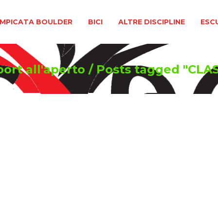
BOULDER
BICI
ALTRE DISCIPLINE
ESCURSIONIS
MPICATA BOULDER
BICI
ALTRE DISCIPLINE
ESC
port all'aperto
/
Posts tagged "CLA