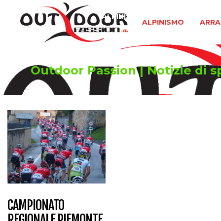
ALPINISMO
ARRAMPICATA 
ALPINISMO
ARRA
Outdoor Passion | Notizie di s
CAMPIONATO
REGIONALE PIEMONTE