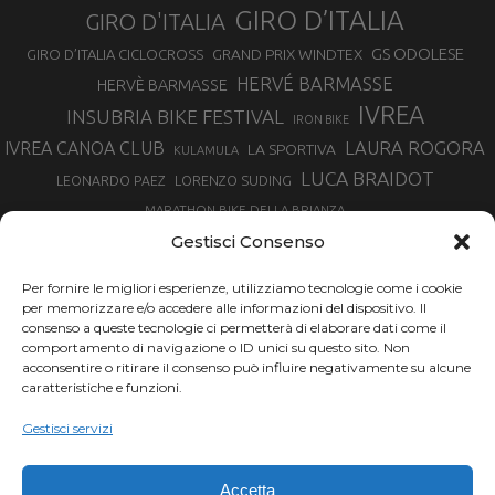
GIRO D’ITALIA
GIRO D'ITALIA
GS ODOLESE
GRAND PRIX WINDTEX
GIRO D’ITALIA CICLOCROSS
HERVÉ BARMASSE
HERVÈ BARMASSE
IVREA
INSUBRIA BIKE FESTIVAL
IRON BIKE
LAURA ROGORA
IVREA CANOA CLUB
LA SPORTIVA
KULAMULA
LUCA BRAIDOT
LORENZO SUDING
LEONARDO PAEZ
MARATHON BIKE DELLA BRIANZA
MARCO AURELIO FONTANA
Gestisci Consenso
MARTINA BERTA
MARCO COSTA
MARCO CAMANDONA
Per fornire le migliori esperienze, utilizziamo tecnologie come i cookie
MARTINO FRUET
MATHIEU VAN DER POEL
per memorizzare e/o accedere alle informazioni del dispositivo. Il
MATTEO TRENTIN
MIKE FELDERER
consenso a queste tecnologie ci permetterà di elaborare dati come il
MIRKO CELESTINO
NIBALI
NINO SCHURTER
comportamento di navigazione o ID unici su questo sito. Non
PARCO NAZIONALE GRAN PARADISO
acconsentire o ritirare il consenso può influire negativamente su alcune
PROMENADO BIKE
caratteristiche e funzioni.
SAM HILL
SANDRA MAIRHOFER
RAMPIGNADO
RACING TEAM DAYCO
STEFANO GHISOLFI
Gestisci servizi
SONNY COLBRELLI
SIMONE MORO
SUPERENDURO MTB
TIRRENO-ADRIATICO
TOUR DE FRANCE
Accetta
TRENTINO MTB