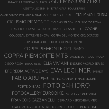
ASD EMISSIONI ZERO
ANNABELLA STROPPARO
ARCO
ASSIETTA LEGEND
BIKE TRANSALP
BOULDERING
CICLISMO LIGURIA
CAMPIONATO ITALIANO MARATHON
CERESOLE REALE
CICLISMO PIEMONTE
CICLISMO TOSCANA
CICLISMO STRADA
COGNE
CLASSIFICHE
CLASSIFICA
CLASSIFICA TOUR DE FRANCE
COLOSSAL EXTREME SHOW
COPPA DEL MONDO CICLOCROSS
COPPA ITALIA BOULDER
COPPA PIEMONTE
COPPA PIEMONTE CICLISMO
COPPA PIEMONTE MTB
DAVIDE SOTTOCORNOLA
ELIA VIVIANI
DIEGO ROSA
ENDURO WORLD SERIES
DIEGO ULISSI
EVA LECHNER
EPOREDIA ACTIVE DAYS
EVEREST
FABIO ARU
FIAB
FILIPPO GANNA
FINALE LIGURE
FOTO 24H IDRO
FORTE DI BARD
FOTOGALLERY EUROBIKE
FOTO TOUR DE FRANCE
FRANÇOIS CAZZANELLI
GERHARD KERSCHBAUMER
GIOELE BERTOLINI
GIACOMO NIZZOLO
GILBERTO SIMONI