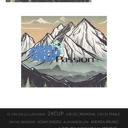
24CUP
24H DI CREMONA
24H DI FINALE
12 ORE DELLA LUNIGIANA
ANDREA BRUNO
ADAM ONDRA
24H VAL RENDENA
ALIA MARCELLINI