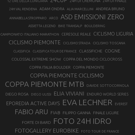
24CUP
24H DI CREMONA
24H DI FINALE
12 ORE DELLA LUNIGIANA
ANDREA BRUNO
ADAM ONDRA
24H VAL RENDENA
ALIA MARCELLINI
ASD EMISSIONI ZERO
ANNABELLA STROPPARO
ARCO
ASSIETTA LEGEND
BIKE TRANSALP
BOULDERING
CICLISMO LIGURIA
CAMPIONATO ITALIANO MARATHON
CERESOLE REALE
CICLISMO PIEMONTE
CICLISMO TOSCANA
CICLISMO STRADA
COGNE
CLASSIFICHE
CLASSIFICA
CLASSIFICA TOUR DE FRANCE
COLOSSAL EXTREME SHOW
COPPA DEL MONDO CICLOCROSS
COPPA ITALIA BOULDER
COPPA PIEMONTE
COPPA PIEMONTE CICLISMO
COPPA PIEMONTE MTB
DAVIDE SOTTOCORNOLA
ELIA VIVIANI
DIEGO ROSA
ENDURO WORLD SERIES
DIEGO ULISSI
EVA LECHNER
EPOREDIA ACTIVE DAYS
EVEREST
FABIO ARU
FIAB
FILIPPO GANNA
FINALE LIGURE
FOTO 24H IDRO
FORTE DI BARD
FOTOGALLERY EUROBIKE
FOTO TOUR DE FRANCE