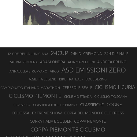
24CUP
24H DI CREMONA
24H DI FINALE
12 ORE DELLA LUNIGIANA
ANDREA BRUNO
ADAM ONDRA
24H VAL RENDENA
ALIA MARCELLINI
ASD EMISSIONI ZERO
ANNABELLA STROPPARO
ARCO
ASSIETTA LEGEND
BIKE TRANSALP
BOULDERING
CICLISMO LIGURIA
CAMPIONATO ITALIANO MARATHON
CERESOLE REALE
CICLISMO PIEMONTE
CICLISMO TOSCANA
CICLISMO STRADA
COGNE
CLASSIFICHE
CLASSIFICA
CLASSIFICA TOUR DE FRANCE
COLOSSAL EXTREME SHOW
COPPA DEL MONDO CICLOCROSS
COPPA ITALIA BOULDER
COPPA PIEMONTE
COPPA PIEMONTE CICLISMO