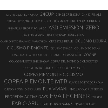
24CUP
24H DI CREMONA
24H DI FINALE
12 ORE DELLA LUNIGIANA
ANDREA BRUNO
ADAM ONDRA
24H VAL RENDENA
ALIA MARCELLINI
ASD EMISSIONI ZERO
ANNABELLA STROPPARO
ARCO
ASSIETTA LEGEND
BIKE TRANSALP
BOULDERING
CICLISMO LIGURIA
CAMPIONATO ITALIANO MARATHON
CERESOLE REALE
CICLISMO PIEMONTE
CICLISMO TOSCANA
CICLISMO STRADA
COGNE
CLASSIFICHE
CLASSIFICA
CLASSIFICA TOUR DE FRANCE
COLOSSAL EXTREME SHOW
COPPA DEL MONDO CICLOCROSS
COPPA ITALIA BOULDER
COPPA PIEMONTE
COPPA PIEMONTE CICLISMO
COPPA PIEMONTE MTB
DAVIDE SOTTOCORNOLA
ELIA VIVIANI
DIEGO ROSA
ENDURO WORLD SERIES
DIEGO ULISSI
EVA LECHNER
EPOREDIA ACTIVE DAYS
EVEREST
FABIO ARU
FIAB
FILIPPO GANNA
FINALE LIGURE