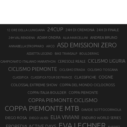
24CUP
24H DI CREMONA
24H DI FINALE
12 ORE DELLA LUNIGIANA
ANDREA BRUNO
ADAM ONDRA
24H VAL RENDENA
ALIA MARCELLINI
ASD EMISSIONI ZERO
ANNABELLA STROPPARO
ARCO
ASSIETTA LEGEND
BIKE TRANSALP
BOULDERING
CICLISMO LIGURIA
CAMPIONATO ITALIANO MARATHON
CERESOLE REALE
CICLISMO PIEMONTE
CICLISMO TOSCANA
CICLISMO STRADA
COGNE
CLASSIFICHE
CLASSIFICA
CLASSIFICA TOUR DE FRANCE
COLOSSAL EXTREME SHOW
COPPA DEL MONDO CICLOCROSS
COPPA ITALIA BOULDER
COPPA PIEMONTE
COPPA PIEMONTE CICLISMO
COPPA PIEMONTE MTB
DAVIDE SOTTOCORNOLA
ELIA VIVIANI
DIEGO ROSA
ENDURO WORLD SERIES
DIEGO ULISSI
EVA LECHNER
EPOREDIA ACTIVE DAYS