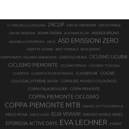
24CUP
24H DI CREMONA
24H DI FINALE
12 ORE DELLA LUNIGIANA
ANDREA BRUNO
ADAM ONDRA
24H VAL RENDENA
ALIA MARCELLINI
ASD EMISSIONI ZERO
ANNABELLA STROPPARO
ARCO
ASSIETTA LEGEND
BIKE TRANSALP
BOULDERING
CICLISMO LIGURIA
CAMPIONATO ITALIANO MARATHON
CERESOLE REALE
CICLISMO PIEMONTE
CICLISMO TOSCANA
CICLISMO STRADA
COGNE
CLASSIFICHE
CLASSIFICA
CLASSIFICA TOUR DE FRANCE
COLOSSAL EXTREME SHOW
COPPA DEL MONDO CICLOCROSS
COPPA ITALIA BOULDER
COPPA PIEMONTE
COPPA PIEMONTE CICLISMO
COPPA PIEMONTE MTB
DAVIDE SOTTOCORNOLA
ELIA VIVIANI
DIEGO ROSA
ENDURO WORLD SERIES
DIEGO ULISSI
EVA LECHNER
EPOREDIA ACTIVE DAYS
EVEREST