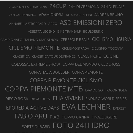
24CUP
24H DI CREMONA
24H DI FINALE
12 ORE DELLA LUNIGIANA
ANDREA BRUNO
ADAM ONDRA
24H VAL RENDENA
ALIA MARCELLINI
ASD EMISSIONI ZERO
ANNABELLA STROPPARO
ARCO
ASSIETTA LEGEND
BIKE TRANSALP
BOULDERING
CICLISMO LIGURIA
CAMPIONATO ITALIANO MARATHON
CERESOLE REALE
CICLISMO PIEMONTE
CICLISMO TOSCANA
CICLISMO STRADA
COGNE
CLASSIFICHE
CLASSIFICA
CLASSIFICA TOUR DE FRANCE
COLOSSAL EXTREME SHOW
COPPA DEL MONDO CICLOCROSS
COPPA ITALIA BOULDER
COPPA PIEMONTE
COPPA PIEMONTE CICLISMO
COPPA PIEMONTE MTB
DAVIDE SOTTOCORNOLA
ELIA VIVIANI
DIEGO ROSA
ENDURO WORLD SERIES
DIEGO ULISSI
EVA LECHNER
EPOREDIA ACTIVE DAYS
EVEREST
FABIO ARU
FIAB
FILIPPO GANNA
FINALE LIGURE
FOTO 24H IDRO
FORTE DI BARD