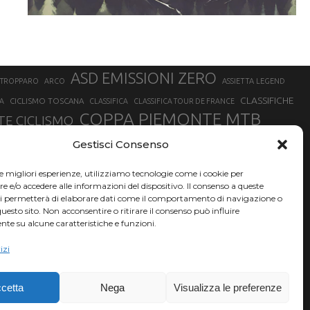
ASD EMISSIONI ZERO
STROPPARO
ARCO
ASSIETTA LEGEND
CLASSIFICHE
CICLISMO TOSCANA
A
CLASSIFICA
CLASSIFICA TOUR DE FRANCE
COPPA PIEMONTE MTB
E CICLISMO
NER
FABIO ARU
Gestisci Consenso
FIAB
FILIPPO GANNA
FINALE LIGURE
EVEREST
GERHARD KERSCHBAUMER
GIACOMO NIZZOLO
GILBERTO SIMONI
le migliori esperienze, utilizziamo tecnologie come i cookie per
HERVÉ BARMASSE
INSUBRIA BIKE FESTIVAL
e/o accedere alle informazioni del dispositivo. Il consenso a queste
BARMASSE
ci permetterà di elaborare dati come il comportamento di navigazione o
LUCA BRAIDOT
G
MARATHON BIKE DELLA BRIANZA
questo sito. Non acconsentire o ritirare il consenso può influire
te su alcune caratteristiche e funzioni.
RUET
MATHIEU VAN DER POEL
MATTEO TRENTIN
MIKE FELDERER
izi
SAM HILL
SANDRA MAIRHOFER
SONNY COLBRELLI
NADO
SIMONE MORO
VINCENZO NIBALI
VAL DI SOLE
TRIATHLON OLIMPICO
THLON
cetta
Nega
Visualizza le preferenze