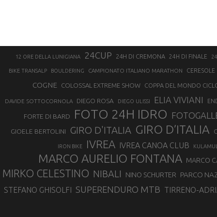
24CUP
24H DI CREMONA
24H DI FINALE
12 ORE DELLA LUNIGIANA
24
CAMPIONATO ITALIANO MARATHON
CERESOLE 
BIKE TRANSALP
BOULDERING
COGNE
COLOSSAL EXTREME SHOW
COPPA DEL MONDO CICL
ELIA VIVIANI
DIEGO ROSA
DAVIDE SOTTOCORNOLA
EN
DIEGO ULISSI
FOTO 24H IDRO
FOTOGALL
FORTE DI BARD
GIRO D’ITALIA
GIRO D'ITALIA
GIOELE BERTOLINI
G
IVREA
IVREA CANOA CLUB
IRON BIKE
KULAMU
MARCO AURELIO FONTANA
MARCO 
MIRKO CELESTINO
NIBALI
NINO SCHURTER
PARCO NAZ
SUPERENDURO MTB
STEFANO GHISOLFI
TIRRENO-ADRI