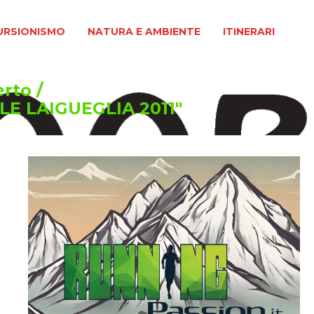
MO
NATURA E AMBIENTE
ITINERARI
URSIONISMO
NATURA E AMBIENTE
ITINERARI
erto
/
E LAIGUEGLIA 2011"