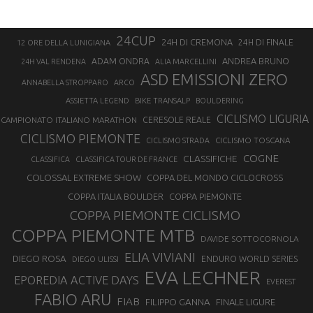
24CUP
24H DI CREMONA
24H DI FINALE
12 ORE DELLA LUNIGIANA
ANDREA BRUNO
ADAM ONDRA
24H VAL RENDENA
ALIA MARCELLINI
ASD EMISSIONI ZERO
ANNABELLA STROPPARO
ARCO
ASSIETTA LEGEND
BIKE TRANSALP
BOULDERING
CICLISMO LIGURIA
CAMPIONATO ITALIANO MARATHON
CERESOLE REALE
CICLISMO PIEMONTE
CICLISMO TOSCANA
CICLISMO STRADA
COGNE
CLASSIFICHE
CLASSIFICA
CLASSIFICA TOUR DE FRANCE
COLOSSAL EXTREME SHOW
COPPA DEL MONDO CICLOCROSS
COPPA ITALIA BOULDER
COPPA PIEMONTE
COPPA PIEMONTE CICLISMO
COPPA PIEMONTE MTB
DAVIDE SOTTOCORNOLA
ELIA VIVIANI
DIEGO ROSA
ENDURO WORLD SERIES
DIEGO ULISSI
EVA LECHNER
EPOREDIA ACTIVE DAYS
EVEREST
FABIO ARU
FIAB
FILIPPO GANNA
FINALE LIGURE