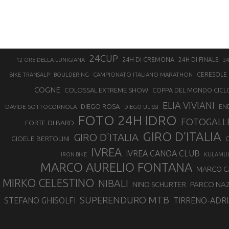
24CUP
24H DI CREMONA
24H DI FINALE
12 ORE DELLA LUNIGIANA
24
CAMPIONATO ITALIANO MARATHON
CERESOLE 
BIKE TRANSALP
BOULDERING
COGNE
COLOSSAL EXTREME SHOW
COPPA DEL MONDO CICL
ELIA VIVIANI
DIEGO ROSA
DAVIDE SOTTOCORNOLA
EN
DIEGO ULISSI
FOTO 24H IDRO
FOTOGALL
FORTE DI BARD
GIRO D’ITALIA
GIRO D'ITALIA
GIOELE BERTOLINI
G
IVREA
IVREA CANOA CLUB
IRON BIKE
KULAMU
MARCO AURELIO FONTANA
MARCO 
MIRKO CELESTINO
NIBALI
NINO SCHURTER
PARCO NAZ
SUPERENDURO MTB
STEFANO GHISOLFI
TIRRENO-ADRI