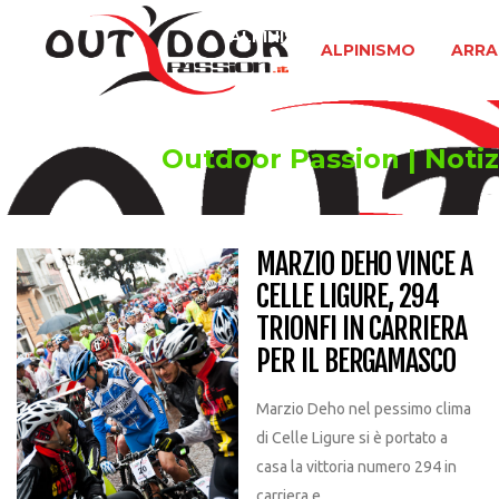
ALPINISMO
ARRAMPICATA 
ALPINISMO
ARRA
Outdoor Passion | Notizi
MARZIO DEHO VINCE A
CELLE LIGURE, 294
TRIONFI IN CARRIERA
PER IL BERGAMASCO
Marzio Deho nel pessimo clima
di Celle Ligure si è portato a
casa la vittoria numero 294 in
carriera e...