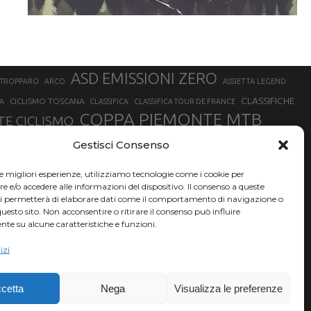
ASD EMISSIONI ZERO
STROPPARO
ARCO
ASSIETTA LEGEND
CLASSIFICHE
CICLISMO TOSCANA
A
CLASSIFICA
CLASSIFICA TOUR DE FRANCE
COPPA PIEMONTE MTB
E CICLISMO
NER
FABIO ARU
Gestisci Consenso
FIAB
FILIPPO GANNA
FINALE LIGURE
EVEREST
GERHARD KERSCHBAUMER
GIACOMO NIZZOLO
GILBERTO SIMONI
le migliori esperienze, utilizziamo tecnologie come i cookie per
HERVÉ BARMASSE
INSUBRIA BIKE FESTIVAL
e/o accedere alle informazioni del dispositivo. Il consenso a queste
BARMASSE
ci permetterà di elaborare dati come il comportamento di navigazione o
LUCA BRAIDOT
G
MARATHON BIKE DELLA BRIANZA
questo sito. Non acconsentire o ritirare il consenso può influire
te su alcune caratteristiche e funzioni.
RUET
MATHIEU VAN DER POEL
MATTEO TRENTIN
MIKE FELDERER
izi
SAM HILL
SANDRA MAIRHOFER
SONNY COLBRELLI
NADO
SIMONE MORO
VINCENZO NIBALI
VAL DI SOLE
TRIATHLON OLIMPICO
THLON
cetta
Nega
Visualizza le preferenze