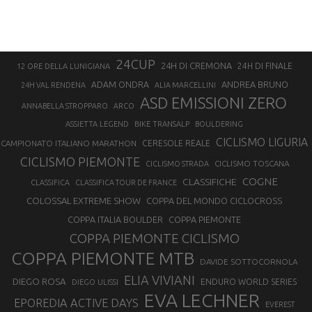
24CUP
24H DI CREMONA
24H DI FINALE
12 ORE DELLA LUNIGIANA
ANDREA BRUNO
ADAM ONDRA
24H VAL RENDENA
ALIA MARCELLINI
ASD EMISSIONI ZERO
ANNABELLA STROPPARO
ARCO
ASSIETTA LEGEND
BIKE TRANSALP
BOULDERING
CICLISMO LIGURIA
CAMPIONATO ITALIANO MARATHON
CERESOLE REALE
CICLISMO PIEMONTE
CICLISMO TOSCANA
CICLISMO STRADA
COGNE
CLASSIFICHE
CLASSIFICA
CLASSIFICA TOUR DE FRANCE
COLOSSAL EXTREME SHOW
COPPA DEL MONDO CICLOCROSS
COPPA ITALIA BOULDER
COPPA PIEMONTE
COPPA PIEMONTE CICLISMO
COPPA PIEMONTE MTB
DAVIDE SOTTOCORNOLA
ELIA VIVIANI
DIEGO ROSA
ENDURO WORLD SERIES
DIEGO ULISSI
EVA LECHNER
EPOREDIA ACTIVE DAYS
EVEREST